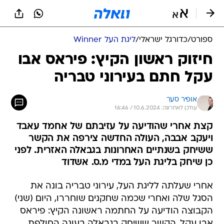
ספורט
/
כדורגל ישראלי
/
ליגת העל Winner
חיזוק ראשון הקיץ: פיראס אבו
עקל חתם בעירוני טבריה
אופיר סער
עודכן לאחרונה: 10.6.2024 / 16:46
קצת אחרי שהודיעה על עזיבתם של אחמד עאבד
ויעקב אבבה, העולה החדשה צירפה את הקשר
ששיחק בשנתיים האחרונות בגבאלה האזרית. לפני
כן שיחק בליגת העל במדי מ.ס. אשדוד
אחרי שעלתה לליגת העל, עירוני טבריה בונה את
הסגל שלה ואחרי שכמה שחקנים שוחררו, היום (שני)
הקבוצה הודיעה על החתמה ראשונה הקיץ: פיראס
אבו עקל, הקשר ששיחק בגבאלה בעונה החולפת