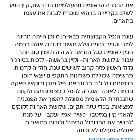
את ההכרה הלאומית (והעולמית) הנדרשת, קיין הגיע
לשלב בקריירה בו הוא מוכרח לגבות את עצמו
בתארים.
עונת הנפל הקבוצתית בבאיירן מינכן הייתה חריגה
למדי וסביר להניח שלא תשוב בקרוב, אולם ברמה
הבין לאומית ככל הנראה לא היה תזמון טוב יותר
עבור שלושת האריות- וקיין בראשה- לזכות בטורניר
גדול ראשון מזה קרוב לשישים שנה. חולייה קדמית
מרשימה שכוללת כשרונות התקפיים יוצאי דופן
בדמותם של ג'וד בלינגהאם, פיל פודן ובוקאיו סאקה
גורמת לאוהדי אנגליה להפליג בציפיותיהם ולקוות
שהנבחרת הלאומית מסוגלת להפוך את הפנטזיה
למציאות. בכדי שזה יתקיים, שלושת האריות זקוקים
להארי קיין במיטבו- כשיר, אמין ועקבי- על מנת
'להשיב את הכדורגל הביתה' ולזכות בתואר בו
אנגליה מעולם לא זכתה.
נבחרת אנגליה
הארי קיין