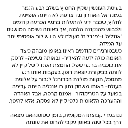
בעיטת העונשין שקיין החמיץ בשלב רבע הגמר
במונדיאל האחרון נגד צרפת לא הייתה אופיינית
לחלוץ, שכבר ידע להתעלות ברגעי הכרעה קודמים
ולכבוש מהנקודה הלבנה, אך באותה נשימה המושגים
'אנגליה' ו-'פנדלים' מעולם לא היו שילוב אופטימי יתר
על המידה.
כשבטורנירים קודמים ראינו באופן מובהק כיצד
האומה כולה ידעה להאדיר- ובאותה נשימה- לרסק
את כוכביה ברגעי שפל, החמצת הפנדל של קיין לא
לוותה בביקורת יוצאת דופן. בעקבות אותו רגע
מתסכל, תקוות מולדת הכדורגל לגבור על אלופת
העולם- באותו משחק נתון בו אנגליה הייתה עדיפה
בפועל על הטריקולור- אמנם קרסה, אבל האהדה
וההערכה הלאומית כלפי קיין לא פסקה, אלא להיפך.
גם במדי קבוצתו המקומית, בזמן שטוטנהאם מצאה
דרך בכל שנה באופן עקבי להרוס את עונתה