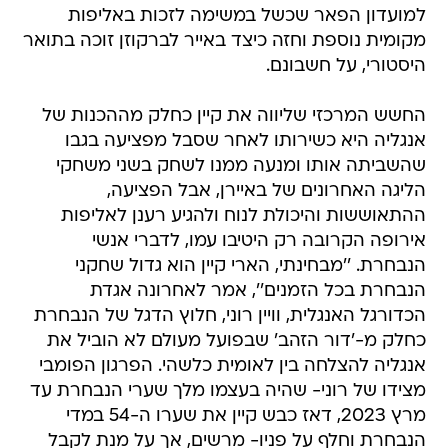
למועדון הפאר שכשל במשימה לזכות באליפות
מקומית נוספת וחזה כיצד באייר לברקוזן זוכה בתואר
היסטורי, על חשבונם.
החשש המרכזי שליווה את קיין כחלק מההכנות של
אנגליה היא כשירותו לאחר שסבל מפציעה בגבו
שהשביתה אותו ומנעה ממנו לשחק בשני משחקי
הליגה האחרונים של באיירן, אבל הפציעה,
ההתאוששות והיכולת לנוח ולהגיע רענן לאליפות
אירופה הקרובה רק היטיבו עמו, לדברי אנשי
הנבחרת. ''מבחינתי, הארי קיין הוא גדול שחקני
הנבחרת בכל הזמנים'', אמר לאחרונה אגדת
הכדורגל האנגלית, וויין רוני, חלוץ הדגל של הנבחרת
כחלק מ-'דור הזהב' שבפועל מעולם לא הוביל את
אנגליה להצלחה בין לאומית כלשהי. הפרגון הפומבי
מצידו של רוני- שהיה בעצמו מלך שערי הנבחרת עד
מרץ 2023, דאז כבש קיין את שערו ה-54 במדי
הנבחרת וחלף על פניו- מרשים, אך על מנת לקבל