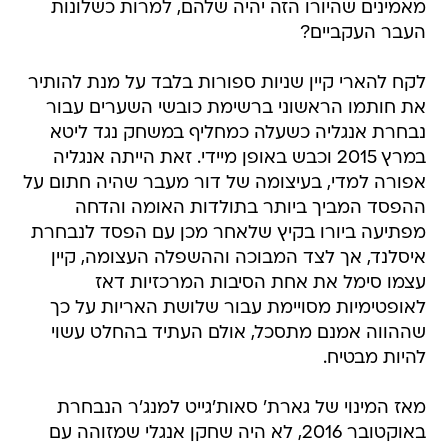
מאמינים שהיורו הזה יהיה שלהם, למרות כשלונות
העבר העקביים?
לקח להארי קיין שניות ספורות בלבד על מנת להותיר
את חותמו הראשוני ברשימת כובשי השערים עבור
נבחרת אנגליה כשעלה כמחליף במשחק נגד ליטא
במרץ 2015 וכבש באופן מיידי. זאת הייתה אנגליה
אפורה למדי, בעיצומה של דור מעבר שהיה חתום על
ההפסד המביך ביותר בתולדות האומה והדחה
מפתיעה ביורו בקיץ שלאחר מכן עם הפסד לנבחרת
איסלנד, אך לצד המבוכה וההשפלה העצומה, קיין
עצמו סימל את אחת הסיבות המרכזיות דאז
לאופטימיות מסויימת עבור שלושת האריות על כך
שההווה אמנם מתסכל, אולם העתיד בהחלט עשוי
להיות מבטיח.
מאז המינוי של גארת' סאות'גייט למנג'ר הנבחרת
באוקטובר 2016, לא היה שחקן אנגלי שמזוהה עם