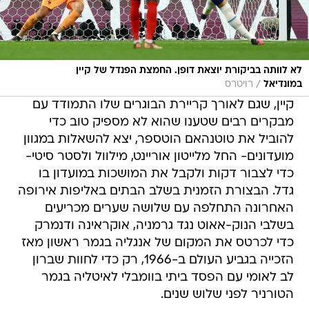
לא לוותה בביקורת יוצאת דופן. החמצת הפנדל של קיין
/
במונדיאל
רויטרס
קיין, שגם לאורך קריירת הבוגרים שלו התמודד עם
מבקרים רבים שטענו שהוא לא מספיק טוב כדי
להוביל את טוטנהאם הוטספר, יצא להשאלות במגוון
מועדונים- החל מלייטון אוריינט, מילוול ולסטר סיטי-
כדי לצבור דקות ולקבל את המושכות במועדון בו
גדל. הבצורת הזמנית בשלב הבתים באליפות אירופה
האחרונה התחלפה עם שלושה שערים מכריעים
בשלבי הנוק-אאוט נגד גרמניה, אוקראינה ודנמרק
כדי לכרטס את המקום של אנגליה בגמר ראשון מאז
הזכייה בגביע העולם ב-1966, רק כדי לחוות שברון
לב לאומי עם הפסד ביתי בוומבלי לאיטליה בגמר
הטורניר לפני שלוש שנים.