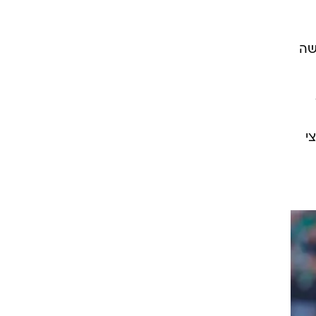
רוגבי וקריקט
גולף
שה
ביליארד
תקצירים
י