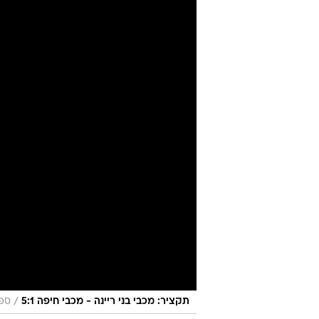
/
תקציר: מכבי בני ריינה - מכבי חיפה 5:1
ספו