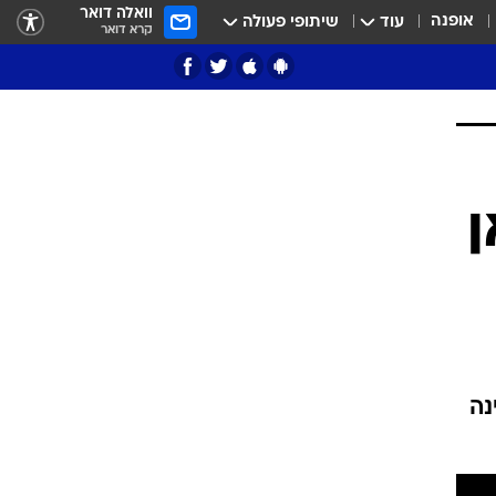
וואלה דואר
אופנה
עוד
שיתופי פעולה
קרא דואר
ציון 3
דאבל דריבל
נה
י