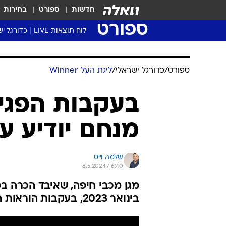
חדשות
ספורט
בחירות
ספורט
לוח תוצאות LIVE
כדורגל יש
ליגת העל Winner
סטט' ליגת
ספורט
/
כדורגל ישראלי
/
ליגת העל Winner
גביע המדי
גביע הטוט
בעקבות הפגי
שגרירים
מנחם יודיע על
נבחרות י
ליגה לאומ
ליגה א'
שלמה וייס
8.5.2024 / 6:40
מגן מכבי חיפה, שאיבד הכרה בפ
בינואר 2023, בעקבות הוראות הרופאים ייאלץ לסיים את הקריירה מוקדם מהצפוי