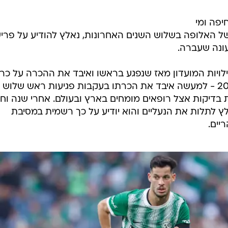
יפה ומי
 האלופה בשלוש השנים האחרונות, נאלץ להודיע על פרי
ונה שעברה.
חלק בפעילויות המועדון מאז שנפגע בראשו ואיבד את ההכרה על כר
הדשא נגד מכבי בני ריינה בינואר 2023 - למעשה איבד את הכרתו בעקבות פגיעות ראש שלוש
בדיקות אצל רופאים מומחים בארץ ובעולם. אחרי שנה וחצ
ץ לתלות את הנעליים והוא יודיע על כך רשמית במסיבת
יים.