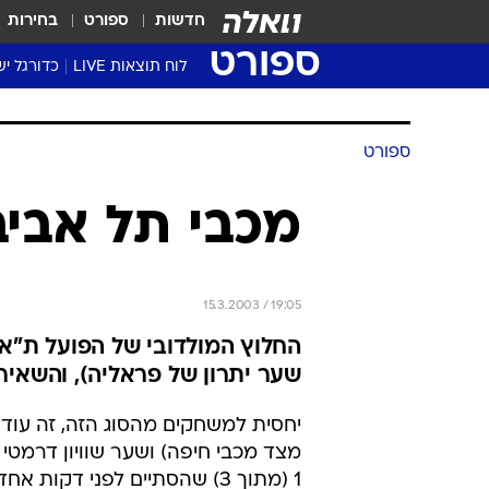
חדשות
ספורט
בחירות
ספורט
לוח תוצאות LIVE
כדורגל יש
ליגת העל Winner
סטט' ליגת
ספורט
גביע המדי
גביע הטוט
מכבי תל אביב
שגרירים
נבחרות י
ליגה לאומ
15.3.2003 / 19:05
ליגה א'
שער יתרון של פראליה), והשאיר
יחסית למשחקים מהסוג הזה, זה עוד ה
מצד מכבי חיפה) ושער שוויון דרמט
1 (מתוך 3) שהסתיים לפני דקות אחדות בקרית אליעזר, בין מכבי חיפה להפועל תל אביב.