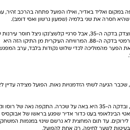
ענפים נוספים
לוח שידורים
 במקום ואליד באדיר, ואילו הפועל פתחה בהרכב זהיר, ע
היא חסרה את שני בלמיה (שמעון גרשון ואסי דומב).
החידה של ספור
ארכיון מדורים
פראליה העלה את הירוקים ליתרון מוצדק בדקה ה-35, אבל סרגיי קלשצ'נקו ניצל חוסר עירנ
כתבו לנו
שוער חיפה דודו אוואט וקבע שוויון דרמטי בדקה ה-88. המרוויחה העיקרית מן התיקו הזה היא
 את הפער מהמוליכה לכדי שלוש נקודות בלבד, ערב המפגש
שכבר הגיעה לשתי הזדמנויות נאות. הפועל מצידה עדיין ל
מכבי חיפה המשיכה לשלוט במשחק, ובדקה ה-35 היא באה על שכרה. התקפה נאה של רוסו 
אטי הבינלאומי בעט כדור אדיר שפגע בראשו של אבוקסיס
שביט אלימלך. 0:1 מוצדק לירוקים. עד תום המחצית לא נרשם שינוי במגמות המשחק,
עיטות לשער לחיפה, רק אחת להפועל.