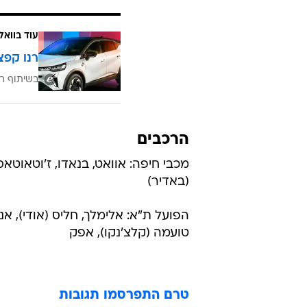
עוד בוואל
רנו קפצ
בשיתוף רנ
הרכבים
מכבי חיפה: אוואט, בנאדו, ז'וטאוטאס, 
(באדיר)
הפועל ת"א: אלימלך, חליס (אודי), אנטב
טועמה (קלצ'נקו), אפק
טרם התפרסמו תגובות