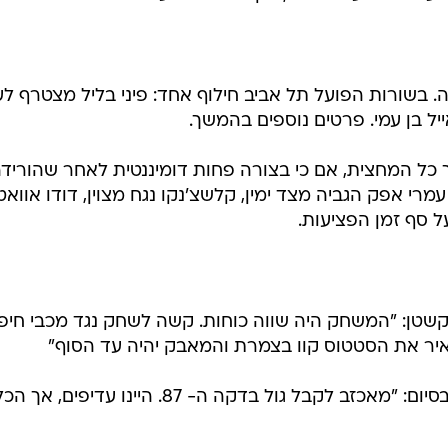
בשורות הפועל תל אביב חילוף אחד: פיני בליל מצטרף לע
ל בן עמי. פרטים נוספים בהמשך.
ל המחצית, אם כי בצורה פחות דומיננטית לאחר שהוריד
 עמרי אפק הגביה מצד ימין, קלשצ'נקו נגח מצוין, דודו אוואט
ל סף זמן הפציעות.
קשטן: "המשחק היה שווה כוחות. קשה לשחק נגד מכבי חיפ
איר את הסטטוס קוו בצמרת והמאבק יהיה עד הסוף"
אריק בנאדו, קפטן מכבי חיפה אמר בסיום: "מאכזב לקבל גול בדקה ה- 87. היינו עדיפים, אך 