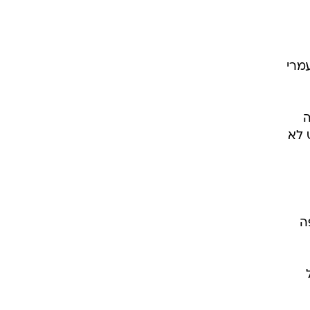
רוגבי וקריקט
גולף
ביליארד
מרי
תקצירים
ה
 לא
ה
הכל