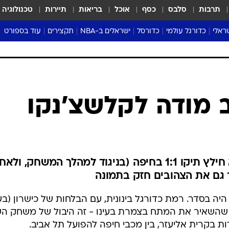
תרבות
סלבס
כסף
אוכל
בריאות
תיירות
טכנולוגיה
ראלי
כדורגל עולמי
כדורסל
ישראלים ב-NBA
תקצירים
עוד בספורט
ליגה אנגלית
ליגת העל
דני אבדיה
מונדיאל 2026
 העל
ליגה ספרדית
דאבל דריבל
NBA
נה
ליגה איטלקית
יורוליג וכדורסל אירופי
טבלאות
ו
ליגה גרמנית
ליגה לאומית
פודקאסטים
 מודה לקלשצ'נקו
ליגה צרפתית
נבחרות ישראל בכדורסל
מסכמים מחזור
שראל
ליגת האלופות
כדורסל נשים
אבא של שבת
ית
הליגה האירופית
מעל הטבעת
דרום אמריקה
סערה בממלכה
החלוץ המולדובי של הפועל ת"א חילץ תיקו 1:1 בחיפה (בניגוד למהלך המשחק, ול
טניס
 גם את הצהובים חזק בתמונה
טראש טוק
יה בסדר. רמת כדורגל בינונית, עם הבלחות של כישרון (בע
ספורט אמריקא
י שהשאיר את המתח בצמרת בעינו - זה היבול של משחק הע
פוקר