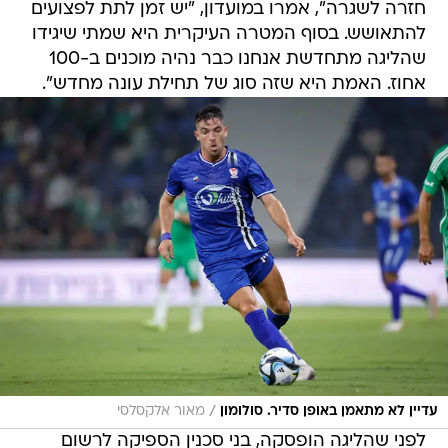
חזרה לשגרה", אמרו במועדון, "יש זמן לתת לפצועים
להתאושש. בסוף המטרה העיקרית היא שמתי שיגידו
שהליגה מתחדשת אנחנו כבר נהיה מוכנים ב-100
אחוז. האמת היא שזה סוג של תחילת עונה מחדש".
/
עדיין לא מתאמן באופן סדיר. סולומון
מאור אלקסלסי
לפני שהליגה הופסקה, בני סכנין הספיקה לרשום