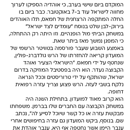
המוקדם ביום שישי בערב, כי אוהדיה הספיקו לערוך
מחווה לישראל עוד ב-7 באוקטובר. כבר ביום בו
החלה המתקפה הרצחנית של חמאס, תלו האוהדים
בירוק-לבן שלט בנוסח "עומדים לצד ישראל"
במשחק הביתי מול הופנהיים. וזו היתה רק ההתחלה,
כי המפגן נמשך מאז ביתר שאת.
באמצע השבוע שעבר פורסמה בטוויטר הרשמי של
המועדון קריאה להחזרתו של הרש גולדברג-פולין,
שנחטף על ידי חמאס. "הישראלי הצעיר ואוהד
הקבוצה נעדר. הוא היה בפסטיבל המוזיקה בדרום
ישראל, שהותקף על ידי טרוריסטים וככל הנראה
נלקח בשבי לעזה. הרש פצוע וצריך עזרה רפואית
דחופה.
הוא קרוב מאוד למועדון. בתחילת השנה היה
במשחק הקבוצה עם החברים שלו בברמן. משפחתו
מבקשת עזרה או כל קשר שיוכל לסייע לה", נכתב
שם. בנוסף, ביקש המועדון גם עזרה בחיפושים אחרי
ענבר היימן אשר נחטפה אף היא. ענבר אוהדת את