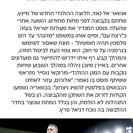
אנוואר אל גאזי, חלוצה ההולנדי החדש של מיינץ,
שחתם בקבוצה לפני פחות מחודש, הושעה אחרי
שהעלה פוסט המגדיר את פעולות ישראל בעזה
כ"רצח עם", וסיים אותו במשפט "מהנהר עד הים
פלסטין תהיה חופשית" - מונח שאסור לשימוש
בגרמניה על פי חוק. הוא צפוי כעת לביטול חוזהו,
והמהלך קבע רף איתו יידרוש להתיישר גם מועדונים
אחרים. באיירן מינכן ניהלה במהלך השבוע שיחות
נוקבות עם המגן ההולנדי-מרוקאי נוסייר מזראווי
ששיתף פוסט בו נאמר: "אלוהים, עזור לאחינו
הכבושים בפלסטין להשיג ניצחון". בבוואריה נשמעו
הקולות לזרוק את השחקן מהקבוצה, הן בשל
התנהלות לא הולמת, והן בגלל המתח שנוצר בחדר
ההלבשה בה נוכח דניאל פרץ.