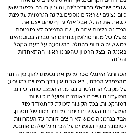
במחזורים הקרובים, אך הוא משמש בימים אלה
שגריר ישראלי בבונדסליגה, והעניין בו רב. מצער שאין
כיום נציגים ישראלים נוספים בליגה הגרמנית על מנת
לשאת את הדגל, אבל אולי עדיף שהם ייצגו את
המדינה בליגות אחרות, שם התמיכה לא מובטחת.
פועלו של מנור סולומון בתחום ההסברה בטוטנהאם,
למשל, יהיה חיוני בהחלט בהשפעה על דעת הקהל
באנגליה, בצל הרפיון שהפגינו ראשי ההתאחדות
והליגה.
הכדורגל האנגלי מכר מזמן את נשמתו להון, בין היתר
מהמפרץ הפרסי, ולאוהדים אין דרך ממשית להשפיע
על מקבלי ההחלטות. בגרמניה המצב שונה, כי רוב
המועדונים שייכים לאוהדים ופועלים כישויות
דמורקטיות. בכל הקשור ליכולת להתמודד מול
המועדונים העשירים ביותר מדובר בסוג של חסרון,
אבל בגרמניה ממש לא רוצים לוותר על העקרונות
לטובת הכסף, ושומרים על הכדורגל שלהם אותנטי.