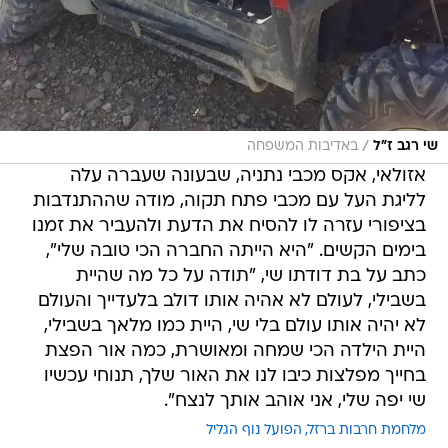
/
שי רגב ז"ל
באדיבות המשפחה
אזולאי, אקס מכבי נתניה, שבעונה שעברה עלה
לליגת העל עם מכבי פתח תקוה, מודה שההתנדבות
בציפורי עזרה לו להסיח את הדעת ולהעביר את זמנו
בימים הקשים. "היא הייתה החברה הכי טובה שלי",
כתב על בת דודתו שי, "תודה על כל מה שהיית
בשבילי, לעולם לא אהיה אותו דולב בלעדייך והעולם
לא יהיה אותו עולם בלי שי, היית כמו מלאך בשבילי,
היית הילדה הכי שמחה ומאושרת, כמה אור הפצת
בחייך מפלצות כיבו לנו את האור שלך, תנוחי עכשיו
שי יפה שלי, אני אוהב אותך לנצח".
מלחמת חרבות ברזל
הפועל נוף הגליל