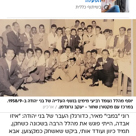
הפעלה
בשיתוף כללית
יוסף מהלל (עומד רביעי מימין) בנשף העלייה של בני יהודה ב-1958/9.
/
במרכז עם מקטורן שחור - יעקב גרונדמן.
ארכיון
רוני "במבי" מאיר, כדורגלן העבר של בני יהודה: "איזו
אבדה, הייתי פוגש את מהלל הרבה בשכונה כשחקן,
תמיד כיוון ועודד אותי, ביקש שאשחק כמקצוען. אבא