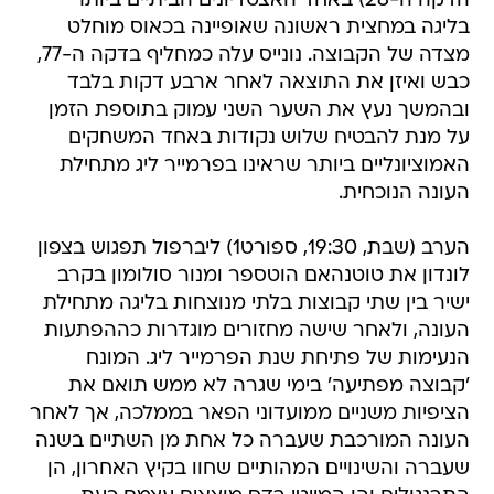
הדקה ה-28) באחד האצטדיונים הביתיים ביותר
בליגה במחצית ראשונה שאופיינה בכאוס מוחלט
מצדה של הקבוצה. נונייס עלה כמחליף בדקה ה-77,
כבש ואיזן את התוצאה לאחר ארבע דקות בלבד
ובהמשך נעץ את השער השני עמוק בתוספת הזמן
על מנת להבטיח שלוש נקודות באחד המשחקים
האמוציונליים ביותר שראינו בפרמייר ליג מתחילת
העונה הנוכחית.
הערב (שבת, 19:30, ספורט1) ליברפול תפגוש בצפון
לונדון את טוטנהאם הוטספר ומנור סולומון בקרב
ישיר בין שתי קבוצות בלתי מנוצחות בליגה מתחילת
העונה, ולאחר שישה מחזורים מוגדרות כההפתעות
הנעימות של פתיחת שנת הפרמייר ליג. המונח
'קבוצה מפתיעה' בימי שגרה לא ממש תואם את
הציפיות משניים ממועדוני הפאר בממלכה, אך לאחר
העונה המורכבת שעברה כל אחת מן השתיים בשנה
שעברה והשינויים המהותיים שחוו בקיץ האחרון, הן