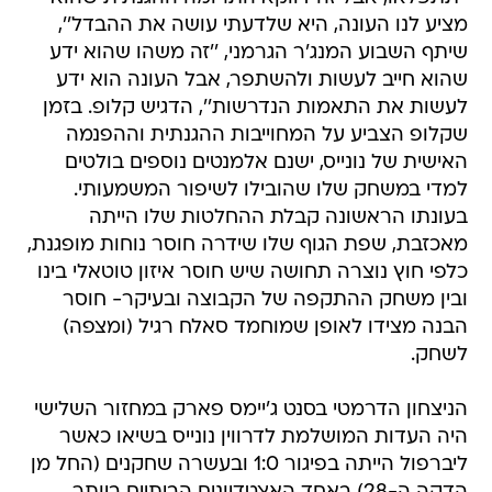
מציע לנו העונה, היא שלדעתי עושה את ההבדל'',
שיתף השבוע המנג'ר הגרמני, ''זה משהו שהוא ידע
שהוא חייב לעשות ולהשתפר, אבל העונה הוא ידע
לעשות את התאמות הנדרשות'', הדגיש קלופ. בזמן
שקלופ הצביע על המחוייבות ההגנתית וההפנמה
האישית של נונייס, ישנם אלמנטים נוספים בולטים
למדי במשחק שלו שהובילו לשיפור המשמעותי.
בעונתו הראשונה קבלת ההחלטות שלו הייתה
מאכזבת, שפת הגוף שלו שידרה חוסר נוחות מופגנת,
כלפי חוץ נוצרה תחושה שיש חוסר איזון טוטאלי בינו
ובין משחק ההתקפה של הקבוצה ובעיקר- חוסר
הבנה מצידו לאופן שמוחמד סאלח רגיל (ומצפה)
לשחק.
הניצחון הדרמטי בסנט ג'יימס פארק במחזור השלישי
היה העדות המושלמת לדרווין נונייס בשיאו כאשר
ליברפול הייתה בפיגור 1:0 ובעשרה שחקנים (החל מן