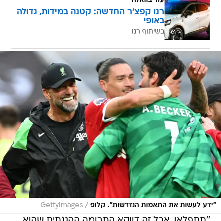
עוד בוואלה
רנו קפצ'ר החדשה: קטנה במידות, גדולה
באופי
בשיתוף רנו
/
"ידע לעשות את התאמות הנדרשות". קלופ
GettyImages
''תתפלאו, אבל זה דווקא התרומה ההגנתית שהוא