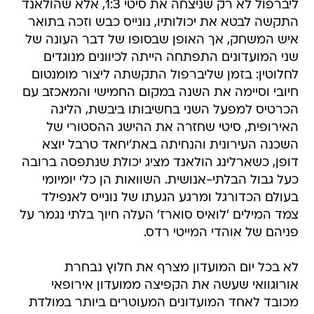
ליברפול לא רק שניצחה את סיטי 1:3, אלא שהולאנד
התקשה לבטא את יכולותיו, נונייס כבש וזכה בתואר
איש המשחק, אך האופן שבסופו של דבר העונה של
שני המועדונים התפתחה הייתה לכיוונים מנוגדים
לחלוטין: בזמן שליברפול התקשתה ליצור מומנטום
חיובי וסיימה את השנה במקום החמישי והמאכזב עם
הכרטיס למפעל השני בחשיבותו ביבשת, הליגה
האירופית, סיטי שחזרה את ההישג ההסטורי של
השכנה העירונית והנחיתה באת'יחאד טרבל יוצא
דופן, כשארלינג הולאנד מציג יכולת שנתפסה ברובה
כעל גבול הבלתי-אנושית. השוואות הן כלי יומיומי
בעולם הכדורגל ומרגע הגעתו של נונייס לאנפילד
צמד המילים 'לואיס סוארז' העלה חיוך בלתי נגמר על
פניהם של אוהדי המייטי רדס.
לא בכל יום המועדון מצרף את חלוץ נבחרת
אורוגוואי שעשה את הקפיצה ממועדון אירופאי
מכובד לאחד המועדונים המעוטרים ביותר במולדת