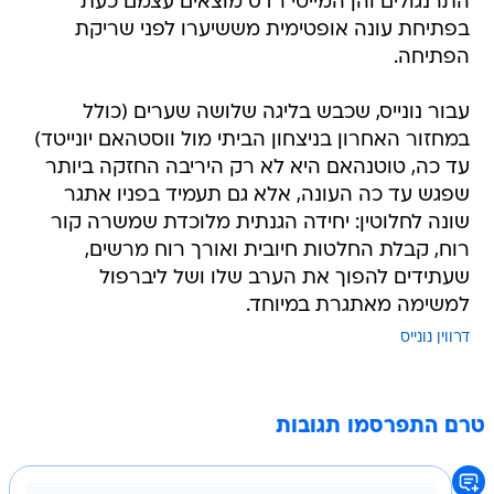
התרנגולים והן המייטי רדס מוצאים עצמם כעת
בפתיחת עונה אופטימית מששיערו לפני שריקת
הפתיחה.
עבור נונייס, שכבש בליגה שלושה שערים (כולל
במחזור האחרון בניצחון הביתי מול ווסטהאם יונייטד)
עד כה, טוטנהאם היא לא רק היריבה החזקה ביותר
שפגש עד כה העונה, אלא גם תעמיד בפניו אתגר
שונה לחלוטין: יחידה הגנתית מלוכדת שמשרה קור
רוח, קבלת החלטות חיובית ואורך רוח מרשים,
שעתידים להפוך את הערב שלו ושל ליברפול
למשימה מאתגרת במיוחד.
דרווין נונייס
טרם התפרסמו תגובות