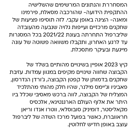
המסחררת והנתונים המרשימים שהשלישיה
ההתקפית הידועה- שהורכבה מסאלח, פירמינו
ומאנה- הציגה באופן עקבי. לזה תוסיפו פציעות של
שחקנים מרכזיים ועייפות גלויה שנבעה מהעובדה
שליברפול התחרתה בעונת 2021/22 בכל המסגרות
עד לרגע האחרון, ותקבלו משוואה פשוטה של עונה
מייגעת ובעיקר מתסכלת.
קיץ 2023 אופיין בשינויים מהותיים בשלד של
הקבוצה שחווה שינויים מקיפים במגוון עמדות. עזיבת
שחקנים בדמותן של קפטן הקבוצה, ג'ורדן הנדרסון,
פאביניו וג'יימס מילנר, שהיו חלק מהותי מהתלכיד
המצליח של הקבוצה, לווה ברכש מאסיבי שכלל ביו
היתר את אלוף העולם הארגנטינאי, אלכסיס
מקאליסטר, דומיניק סובוסלאי, ווטרו אנדו וריאן
חראווברח, כאשר בפועל מרכז השדה של ליברפול
עוצב באופן חדיש לחלוטין.