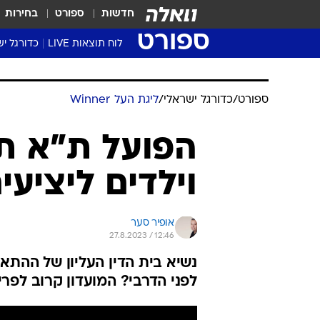
חדשות
ספורט
בחירות
ספורט
לוח תוצאות LIVE
כדורגל יש
ליגת העל Winner
סטט' ליגת
ספורט
/
כדורגל ישראלי
/
ליגת העל Winner
גביע המדי
גביע הטוט
הפועל ת"א תו
שגרירים
וילדים ליציעים 4-5 נגד נת
נבחרות י
ליגה לאומ
ליגה א'
אופיר סער
27.8.2023 / 12:46
נשיא בית הדין העליון של ההת
לפני הדרבי? המועדון קרוב לפרי