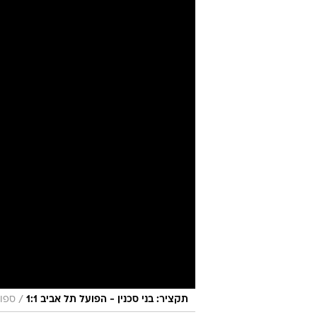
/
תקציר: בני סכנין - הפועל תל אביב 1:1
ספור