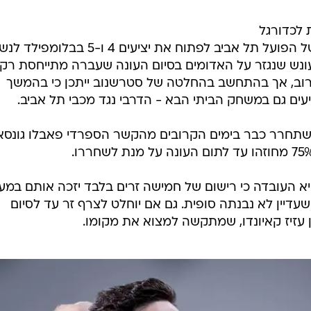
 לכדורגל
אמנון סטרשנוב אישר את בקשתה של הפועל תל אביב לפתוח את יציעים 4 ו-5 בבלומ
מנם המתקת העונש שנגזר על האדומים בסיום העונה שעברה מתייחסת רק
רוב, אך בהתחשב בהחלטה של סטרשנוב ייתכן כי בהמשך
יעים גם במשחק הביתי הבא - הדרבי נגד מכבי תל אביב.
להשתחרר כבר בימים הקרובים מהקשר הספרדי פאבלו גונסא
 העובדה כי רישום של חמישה זרים בלבד יזכה אותם במע
יין לא נבנתה סופית. גם אם יוחלט לצרף זר עד לסיום
ן עזיז קאיונדו, שמתקשה למצוא את מקומו.