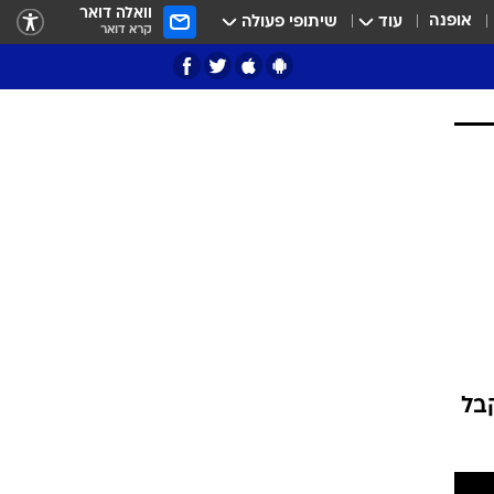
וואלה דואר
אופנה
עוד
שיתופי פעולה
קרא דואר
ציון 3
דאבל דריבל
בל
י