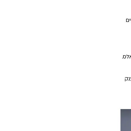
רוגבי וקריקט
גולף
פילד לנשים
ביליארד
תקצירים
לס.
נק