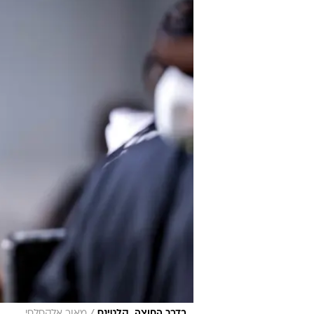
/
בדרך החוצה. קלטינס
מאור אלקסלסי