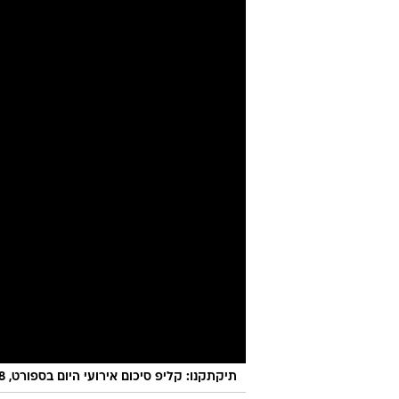
בסרו לארגו מא
דוד רוזנטל
16.8.2023 / 20:54
הרן בן ה-24 מגיע לליג
להתרשמות. שיחק בעונה החולפת