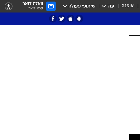
וואלה דואר
אופנה
עוד
שיתופי פעולה
קרא דואר
ציון 3
דאבל דריבל
י