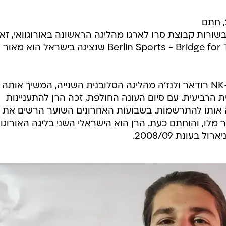
/
ספורט1
תומר הרן, השוער הישראלי בן ה-24, חתם
בשורות קבוצת סרו לארגו מהליגה הראשונה באורוגוואי, זא
באמצעות סוכנות השחקנים Berlin Sports - Bridge for Talents שנציגה בישראל הוא מאור
השוער, שהחל את העונה שעברה ב-NK רודאר ולנז'ה מהליגה הסלובנית השנייה, המשיך אותה
הליגה הגרמנית הרביעית. עם סיום העונה החולפת, זכה הרן להתעניינות
אותו להתרשמות. בשבועות האחרונים השוער הרשים את