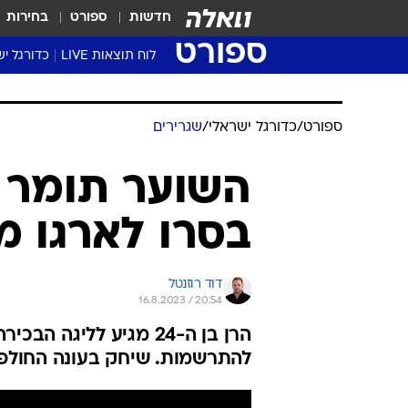
חדשות
ספורט
בחירות
ספורט
לוח תוצאות LIVE
כדורגל יש
ליגת העל Winner
סטט' ליגת
גביע המדי
גביע הטוט
שגרירים
נבחרות י
ליגה לאומ
ליגה א'
ספורט
/
כדורגל ישראלי
/
שגרירים
השוער תומר 