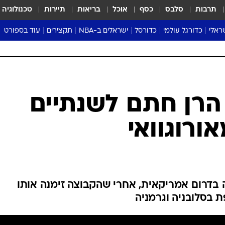
תרבות
סלבס
כסף
אוכל
בריאות
תיירות
טכנולוגיה
ראלי
כדורגל עולמי
כדורסל
ישראלים ב-NBA
תקצירים
עוד בספורט
ליגה אנגלית
ליגת העל
דני אבדיה
מונדיאל 2026
 העל
ליגה ספרדית
דאבל דריבל
NBA
נה
ליגה איטלקית
יורוליג וכדורסל אירופי
טבלאות
ו
ליגה גרמנית
ליגה לאומית
פודקאסטים
ליגה צרפתית
נבחרות ישראל בכדורסל
מסכמים מחזור
שראל
ליגת האלופות
כדורסל נשים
אבא של שבת
ית
הליגה האירופית
מעל הטבעת
דרום אמריקה
סערה בממלכה
טניס
טראש טוק
ספורט אמריקא
הרן חתם לשנתיים
פוקר