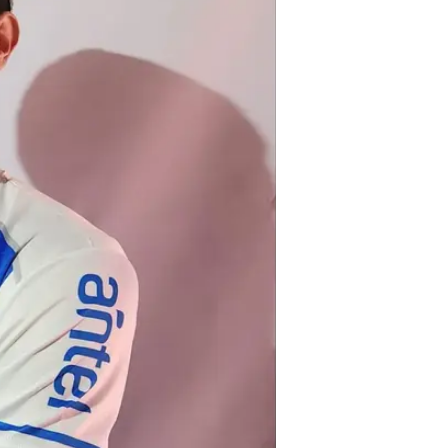
הצוות המקצועי של סרו לארגו מהעיר 
אחרי שאסלאם כנעאן הופיע במדי פניארול 