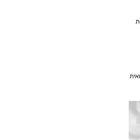
רוגבי וקריקט
גולף
ביליארד
תקצירים
ת