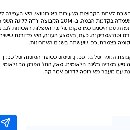
לארגו
 שהוקמה לפני 21 שנים, נחשבת לאחת הקבוצות הצעירות באורוגוואי. היא העפילה ל
הראשונה ב-2007 ומאז שמרה על מעמדה בקדמת הבמה. ב-2014 הקבוצה ירדה לליגה השני
 היא בעלייה מתמדת עם הישגים כמו מקום שלישי והעפלות ראשונות לגבי
רס וסודאמריקנה. כעת, באמצע העונה, היא מדורגת שישית
קומה בצמרת, כפי שעשתה בשנים האחרונות.
וצת הנוער של בני סכנין, שימש כשוער המשנה של סכנין
ופיע במדיה בליגה הלאומית. מאז, החל הפרק הבינלאומי