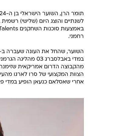
תיקתקנו: קליפ סיכום אירועי היום בספורט, 16.8
לשנתיים והוצג היום (שלישי) רשמית 
רחמני.
במדי באבלסברג 03 מ
מהקבוצה הדרום אמריקאית שזימנה 