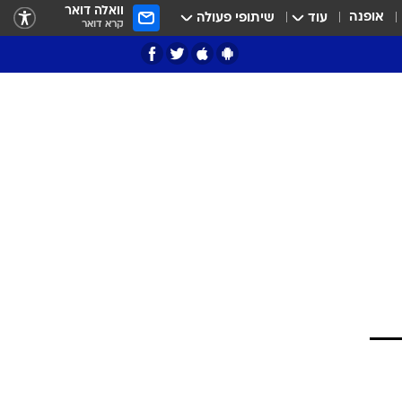
וואלה דואר
אופנה
עוד
שיתופי פעולה
קרא דואר
ציון 3
דאבל דריבל
י