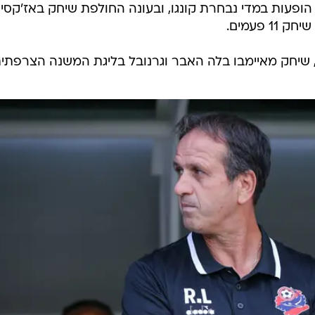
חרורו הבינלאומי. מאיימבו רשם 17 הופעות במדי נבחרת קונגו, ובעונה החולפת שיחק באז'קסיו
פעמים.
 שיחק מאיימבו בלה האבר וגרנובל בליגת המשנה הצרפתית