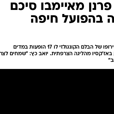
ענפים נוספים
פרנן מאיימבו סיכם
לוח שידורים
ה בהפועל חיפה
החידה של ספור
ארכיון מדורים
כתבו לנו
קבוצתו של רוני לוי הודיעה על צירופו של הבלם הקונגולזי לו 17 הופעות במדים
באז'קסיו מהליגה הצרפתית. יואב כץ: "שמחים לצר
ב"