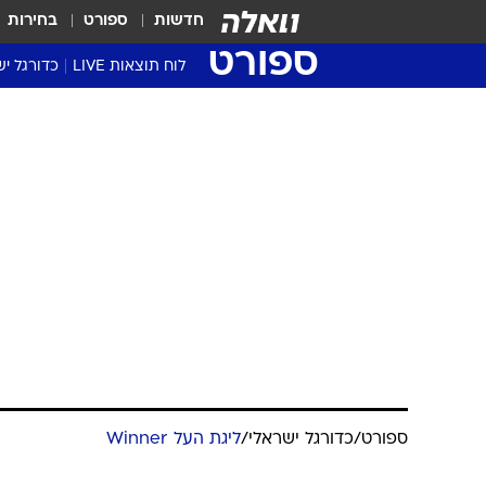
חדשות
ספורט
בחירות
ספורט
לוח תוצאות LIVE
כדורגל יש
ליגת העל Winner
סטט' ליגת
גביע המדי
גביע הטוט
שגרירים
נבחרות י
ליגה לאומ
ליגה א'
ספורט
/
כדורגל ישראלי
/
ליגת העל Winner