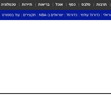
תרבות
סלבס
כסף
אוכל
בריאות
תיירות
טכנולוגיה
ראלי
כדורגל עולמי
כדורסל
ישראלים ב-NBA
תקצירים
עוד בספורט
ליגה אנגלית
ליגת העל
דני אבדיה
מונדיאל 2026
 העל
ליגה ספרדית
דאבל דריבל
NBA
נה
ליגה איטלקית
יורוליג וכדורסל אירופי
טבלאות
ו
ליגה גרמנית
ליגה לאומית
פודקאסטים
ליגה צרפתית
נבחרות ישראל בכדורסל
מסכמים מחזור
שראל
ליגת האלופות
כדורסל נשים
אבא של שבת
ית
הליגה האירופית
מעל הטבעת
דרום אמריקה
סערה בממלכה
טניס
טראש טוק
ספורט אמריקא
פוקר