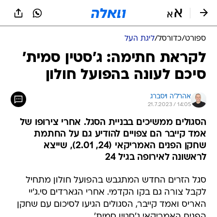
ספורט
/
כדורסל
/
ליגת העל
לקראת חתימה: ג'סטין סמית'
סיכם לעונה בהפועל חולון
אהרל'ה ויסברג
21.7.2023 / 14:05
הסגולים ממשיכים בבניית הסגל. אחרי צירופו של
אמד קייבר הם צפויים להודיע גם על החתמת
שחקן הפנים האמריקאי (24, 2.01), שייצא
לראשונה לאירופה בגיל 24
סגל הזרים החדש המתגבש בהפועל חולון מתחיל
לקבל צורה גם בקו הקדמי. אחרי הגארדים סי.ג'יי
האריס ואמד קייבר, הסגולים הגיעו לסיכום עם שחקן
הפנים האמריקאי ג'סטין סמית'.