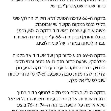
ת"א להתקפה מתפרצת בסיומה בעט סלים טועמה
כדור שטוח שנקלט ע"י בן ישי.
בדקה ה-66 ערכה הפועל ת"א חילוף: החלוץ פיני
בלילי נכנס במקום הקשר שי אבוטבול.
משה אוחיון, שנכנס באשדוד בדקה ה-50, נפגע
ברגלו והוחלף בדקה ה-66 ע"י חנן פדידה ואשדוד
עברה לשחק במערך של שני חלוצים.
בדקה ה-69 הגיע כדור קרן של אשדוד אל בלגויה
מילבסקי, שבעט כדור חזק מ-16 מטר ורמי חליס
הרחיק בנגיחה מקו השער. כעבור דקה הגיע חנן
פדידה להזדמנות טובה כשבעט מ-17 מ' כדור שטוח
שנקלט ע"י אלימלך.
בדקה ה-71 הצליח רמי חליס לחטוף כדור בתוך
רחבת אשדוד, אך שחרר בעיטה חלשה ברגל שמאל
שלא איימה על השער. בדקה ה-74 וה-76 ביצע