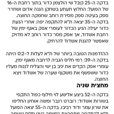
בדקה ה-25 קיבל שי הולצמן כדור בתוך רחבת ה-16
של הפועל: החלוץ תעתע בשחקן הגנה אדום ושחרר
ספק בעיטה ספק מסירת רוחב שחמקה החוצה.
בדקה ה-35 יצאה ת"א להתקפה יפה: אחרי הנעת
כדור יעילה הגיע הכדור לעומרי אפק באגף ימין של
רחבת אשדוד, אך אפק מסר כדור רוחב לא מדויק
שאפשר להגנת אשדוד להרחיק.
ההזדמנות הטובה ביותר של ת"א לעלות ל-0:2 היתה
בדקה ה-39: רמי חליס הגביה לרחבה מאגף ימין,
עומרי אפק הקדים את יניב בן ישי והצליח לנגוח מעליו
כדור ששפשף את משקוף שערה של אשדוד ויצא
החוצה.
מחצית שניה
בדקה ה-52 ביצע אלישע לוי חילוף כפול התקפי
בשורות אשדוד: רוברט רגבר ומשה אוחיון החליפו
את שרון עמר ודוד רביבו. בדקה ה-55 יצאה הפועל