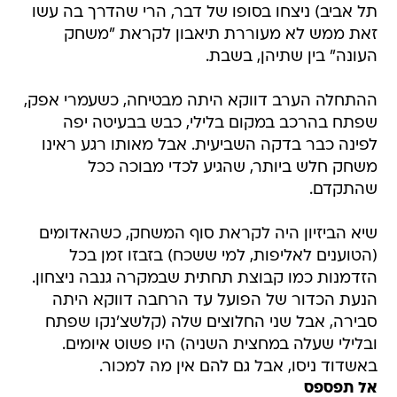
תל אביב) ניצחו בסופו של דבר, הרי שהדרך בה עשו
זאת ממש לא מעוררת תיאבון לקראת "משחק
העונה" בין שתיהן, בשבת.
ההתחלה הערב דווקא היתה מבטיחה, כשעמרי אפק,
שפתח בהרכב במקום בלילי, כבש בבעיטה יפה
לפינה כבר בדקה השביעית. אבל מאותו רגע ראינו
משחק חלש ביותר, שהגיע לכדי מבוכה ככל
שהתקדם.
שיא הביזיון היה לקראת סוף המשחק, כשהאדומים
(הטוענים לאליפות, למי ששכח) בזבזו זמן בכל
הזדמנות כמו קבוצת תחתית שבמקרה גנבה ניצחון.
הנעת הכדור של הפועל עד הרחבה דווקא היתה
סבירה, אבל שני החלוצים שלה (קלשצ'נקו שפתח
ובלילי שעלה במחצית השניה) היו פשוט איומים.
באשדוד ניסו, אבל גם להם אין מה למכור.
אל תפספס