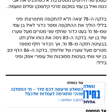
קשטן שני חילופים נוספים בת"א כשהכניס את אבי
כנפו ואיל בן עמי במקום סרגיי קלשנקו וסלים טועמה .
בדקה ה-78 יצאה ת"א להתקפה מתפרצת: פיני
בלילי הוליך את ההתקפה ומסר כדור לאיל בן עמי
שמ-16 מ' בעט כדור שחלף שני מטרים מעל שערו
של בן ישי. בדקה ה-83 ניסה את כוחו אלון חזן
בבעיטה חזקה מ-18 מ', אך הכדור חלף מספר
מטרים מעל שערו של אלימלך. בדקה ה-86 הדף יניב
בן ישי שתי בעיטות מסוכנות של עומרי אפק ופיני
בלילי.
עוד בוואלה
השאלון שיעשה לכם סדר - מי המפלגה
שהכי מתאימה לעמדות שלכם?
לכתבה המלאה
אל תפספס