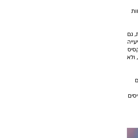
ות
, גם
עייה
סיס
 ולא
12.5 כרטיסים
יסים