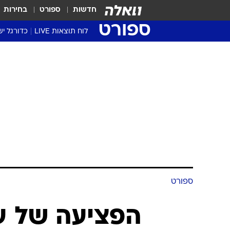
חדשות
ספורט
בחירות
ספורט
לוח תוצאות LIVE
כדורגל יש
ליגת העל Winner
סטט' ליגת
גביע המדי
גביע הטוט
שגרירים
נבחרות י
ליגה לאומ
ליגה א'
ספורט
הפציעה של ע