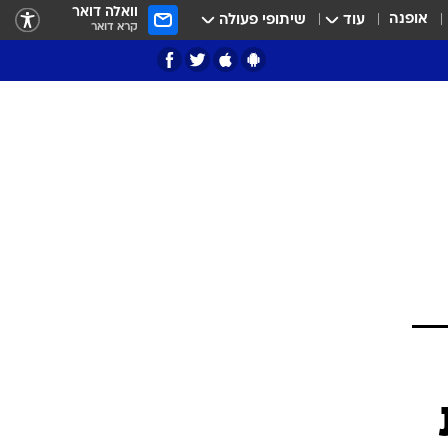
וואלה דואר
אופנה
עוד
שיתופי פעולה
קרא דואר
ציון 3
דאבל דריבל
י