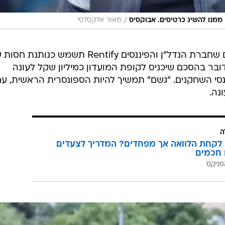
/
ממנו להשיג כרטיסים. אבוקסיס
מאור אלקסלסי
בתוך כך, היום הודיעה בית"ר ירושלים שחברת הנדל"ן והפיננסים Rentify תשמש כנותנ
בר בהסכם שיכניס לקופת המועדון כמיליון שקל לעונה
י השחקנים. "גשם" תמשיך להיות הספונסרית הראשית, עם
ה
לקחת הלוואה אך מפחדים? המדריך לצעדים
 חכמים
פניקס