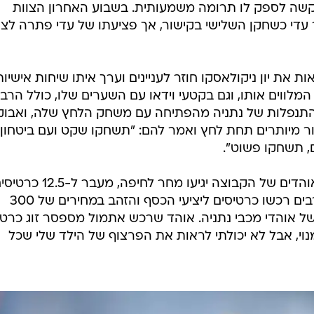
קשה לספק לו תרומה משמעותית. בשבוע האחרון הצוות
 עדי כשחקן השלישי בקישור, אך פציעתו של עדי פתרה לצו
 את יון ניקולאסקו חוזר לעניינים וערך איתו שיחות אישיות
מלווים אותו, וגם בקטעי וידאו עם השערים שלו, כולל הרבי
 להתנפלות של נתניה מהפתיחה עם משחק הלחץ שלה, ואבוק
ר מיותרים תחת לחץ ואמר להם: "תשחקו שקט ועם ביטחון,
, תשחקו פשוט".
במועדון מעריכים כי לפחות 16 אלף אוהדים של הקבוצה יגיעו מחר לחיפה, מעבר ל-
שהוקצו לאוהדים הקבוצה, אוהדים רבים רכשו כרטיסים ליציעי הכסף והזהב במחירים של 300
סים של אוהדי מכבי נתניה. אוהד שרכש אתמול מספסר זוג כרט
של מנוי, אבל לא יכולתי לראות את הפרצוף של הילד שלי שכל