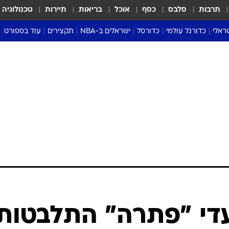
תרבות
סלבס
כסף
אוכל
בריאות
תיירות
טכנולוגיה
ראלי
כדורגל עולמי
כדורסל
ישראלים ב-NBA
תקצירים
עוד בספורט
ליגה אנגלית
ליגת העל
דני אבדיה
מונדיאל 2026
 העל
ליגה ספרדית
דאבל דריבל
NBA
נה
ליגה איטלקית
יורוליג וכדורסל אירופי
טבלאות
ו
ליגה גרמנית
ליגה לאומית
פודקאסטים
ליגה צרפתית
נבחרות ישראל בכדורסל
מסכמים מחזור
שראל
ליגת האלופות
כדורסל נשים
אבא של שבת
ית
הליגה האירופית
מעל הטבעת
דרום אמריקה
סערה בממלכה
טניס
טראש טוק
ספורט אמריקא
די "פתרה" התלבטות
פוקר