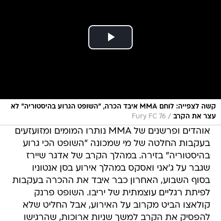
קשה לצפייה: לוחם MMA איבד הכרה, "השופט הגרוע בהיסטוריה" לא
/
עצר את הקרב
Fury FC 76
אוהדים ופרשנים של MMA נותרו המומים ומזועזעים
בעקבות החלטה של מי שמכונה "השופט הכי גרוע
בהיסטוריה" בזירה. במהלך הקרב של אדגר שיירז
שגבר על ג'אני ואסקס במהלך אירוע בסן אנטוניו
בסוף השבוע, האחרון כבר איבד את ההכרה בעקבות
לפיתת רגליים עוצמתית של יריבו. השופט פרנק
קולאצו הביט מקרוב על האירוע, אבל החליט שלא
להפסיק את הקרב למשך שניות ארוכות, שהרגישו