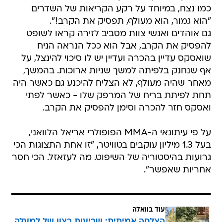
כמו נצח, במיוחד על רקע הקריאות של השדרים
"הוא גמור, הוא מעולף, תפסיק את הקרב!".
גם אוהדים ואנשי צוות מסביב לזירה קראו לשופט
להפסיק את הקרב, אבל הוא ככל הנראה הניח
שואסקס עדיין בהכרה ועדיין יש לו סיכוי להינצל, על
אף שנחנק בלפיתה למשך שניות ארוכות. בהמשך,
מאחר שהיה מעולף, לא הצליח להיכנע גם כאשר היה
תחת לפיתת בריח של המרפק שלו - כאשר לפתי
ואסקס חזר להכרה וסימן להפסיק את הקרב.
על פי עיתונאי ה-MMA הפופולרי אריאל הלוואני,
בעל 1.3 מיליון עוקבים בטוויטר, "זו אחת התצוגות הכי
גרועות בהיסטוריה של השיפוט. מה לעזאזל. הכי חסר
אחריות שאפשר".
עוד בוואלה
הצלחה אמיתית: שביעות רצון של למעלה