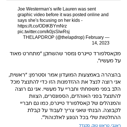
Joe Westerman's wife Lauren was sent
graphic video before it was posted online and
says she's focusing on her kids -
https://t.co/ODtKBYmNrz
pic.twitter.com/k0jsSlwRsj
February
— THELAPDROP (@thelapdrop)
14, 2023
מקאסלפורד טייגרס נמסר שהשחקן "מתחרט מאוד
על מעשיו".
בהצהרה באמצעות המועדון אמר וסטרמן: "ראשית,
אני רוצה לנצל את ההזדמנות הזו כדי להתנצל מכל
הלב בפני משפחתי וחבריי על מעשיי. אני גם רוצה
להתנצל בפני האוהדים, הספונסרים, הצוות
והמנהלים של קאסלפורד טייגרס, כמו גם חבריי
לקבוצה. הבנתי שאני צריך לעבוד על קבלת
ההחלטות שלי בכל הנוגע לאלכוהול".
ראגבי
טראש טוק
סקנדל