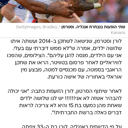
/
שתי הופעות בנבחרת אנגליה. וסטרמן
GettyImages, Bradley
Kanaris
לורן וסטרמן, שנישאה לשחקן ב-2014 ועשתה איתו
שלושה ילדים, אמרה ש"לא ממש דיברתי עם בעלי.
אני עם הילדים, מנסה להגן עליהם". הצילומים, שהפכו
לוויראליים לאחר פרסום בטוויטר, הראו את שחקן
הראגבי בסמטה, עם מכנסיים למטה, מבצע מין
אוראלי באחוריה של אישה כורעת.
לאחר שיתוף הסרטון, לורן הזועמת כתבה: "אני יכולה
להבהיר אשזה לא אני!!!!!! יש לנו שלושה ילדים
שאחת מהן כמעט בת 15 והיא לא צריכה לראות
דברים כאלה ברשת החברתית!".
על פי הדיווחים באנגליה, לורן בת ה-33 צפתה