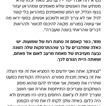
נקרא לזה אנדרייטד - ר.ע) טוב מאוד וכמו שלא
מפתיע את האנשים שלא מאמינים שמהראן יעזור
בנוף הגליל, יש המון שמאמינים במהראן בלי קשר
לגיל. אני לא צריך לבוא ולשכנע אנשים. בסוף יראו מה
אני עושה במגרש. מקווה להיכנס לכושר ולהראות
דברים שהראתי בשנה שעברה".
מוזר, כפר קאסם זה טחנת רוח של שמועות. יש
כאלה שמדברים על כך שההתרסקות שלה השנה
נבעה מעזיבתו של סאמח מרעב לאום אל פאחם,
ושאתה היית הגורם לכך.
"(צוחק). אתה ואני יודעים מי המציא את זה ומי העלה
את זה באיזה תכנית ספורט. ההנהלה הקודמת כמעט
שחררו את סאמח, אני אמרתי להם שהוא מסוג
השחקנים שצריכים התייחסות אחרת ואני חושב
שצריך לתת לו צ'אנס. היחסים בינינו היו מצוינים ולא
היה כלום. באיזה שלב לקחו לו את סרט הקפטן