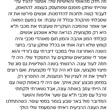
וזה חלק מהאופי והאישיות שלי. אפשר להגיד עלי
שהייתי שחקן מופנם שמתעסק בעצמו. להתאמן,
לעבוד קשה ולחכות להזדמנות. אנשים פירשו את זה
שסבלתי מהקהל ובגלל זה עזבתי. אז בפעם המאה
אני אומר שהסיבה העיקרית שעזבתי את מכבי ת"א
היא רק מקצועית. כנראה שלא אשכנע אנשים.
קיבלתי המון אהבה והמון חום מאוהדי מכבי והיה
קומץ שלא רצה אותי או בכלל שחקן ערבי. בחצי
השנה האחרונה שלי במכבי דיברתי עם ג'ורדי והוא
אמר לי שמביאים שחקנים על התפקיד שלי. היה לי
חוזה לעוד עונה. הרגשתי בשנה השלישית גם סוג של
מיצוי מקצועי, וגם לא היה קל לי מקצועית. ואם רוצים
לשייך את זה לעניין של הגזענות, זה התפרץ רק
במזמן מבצע 'צוק איתן'. אם היה לי באמת קשה עם
זה הייתי עוזב באותה עונה, אבל נשארתי ולקחתי
טרבל עם מכבי ת"א עם שער אליפות והשער
המדובר מול באר שבע בגמר בסמי עופר. כשהתחלנו
את העונה הרביעית ראיתי שהמעמד שלי הולך