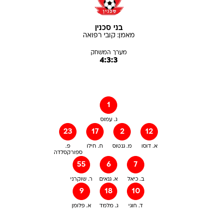
בני סכנין
מאמן:
קובי
רפואה
מערך המשחק
4:3:3
1
ג. עמוס
23
17
2
12
א. דוסו
מ. גנטוס
ח. חילו
פ.
ספורקסלדה
55
6
7
ב. כיאל
א. גנאים
ר. שוקרני
9
18
10
ד. חוגי
ג. מלמד
א. פלומן