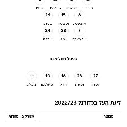
ר. רביבו
נ. מלמוד
א. באצ'ו
א. יאו
26
15
6
א. אשטה
א. ביטון
נ. נידם
24
28
7
ג. בוטאקה
ו. טוגי
ג. בדש
ספסל מחליפים:
11
10
16
23
27
ס. דון
א. זדה
ד. ג'אן
ת. אלטמן
ה. שלום
ליגת העל בכדורגל 2022/23
קבוצה
משחקים
נקודות