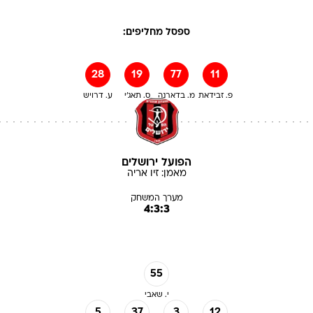
ספסל מחליפים:
28
19
77
11
פ. זבידאת
מ. בדארנה
ס. תאג'י
ע. דרויש
הפועל ירושלים
מאמן:
זיו
אריה
מערך המשחק
4:3:3
55
י. שאבי
5
37
3
12