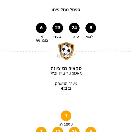
ספסל מחליפים:
6
23
24
8
י. לוגסי
ט. מוזי
ת. עדי
א.
בנבנישתי
סקציה נס ציונה
מאמן:
ניר
ברקוביץ'
מערך המשחק
4:3:3
1
י. גינזבורג
7
12
26
5