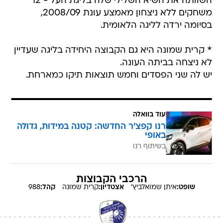
השוותה את השיא השלילי שלה בליגת העל - 12
משחקים ללא ניצחון מאמצע עונת 2008/09,
בסיומה ירדה לליגה הלאומית.
* קרית שמונה היא גם הקבוצה היחידה בליגה שעדיין
לא ניצחה בביתה העונה.
יש לה שני הפסדים וחמש תוצאות תיקו כמארחת.
עוד בוואלה
רנו קפצ'ר החדשה: קטנה במידות, גדולה
באופי
בשיתוף רנו
הרכבי הקבוצות
שופט:
איתן
שמואלביץ'
אצטדיון:
קרית שמונה
קהל:
988