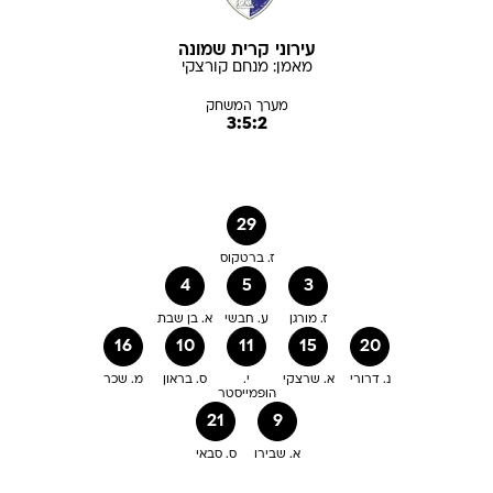
עירוני קרית שמונה
מאמן:
מנחם
קורצקי
מערך המשחק
3:5:2
29
ז. ברטקוס
4
5
3
ז. מורגן
ע. חבשי
א. בן שבת
16
10
11
15
20
נ. דרורי
א. שרצקי
י.
ס. בראון
מ. שכר
הופמייסטר
21
9
א. שבירו
ס. סבאי