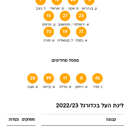
ע. בן הרוש
ס. אקה
ס. ישראלי
ד. כוכב
15
27
23
א. ירושלמי
י. סטויאנוב
ע. טרוסט
70
19
77
א. בוזגלו
ל. קוטאליה
א. מורה
ספסל מחליפים:
28
99
11
8
45
נ. זמיר
א. רויזמן
א. טדלה
א. קייטה
א. מגבו
ליגת העל בכדורגל 2022/23
קבוצה
משחקים
נקודות