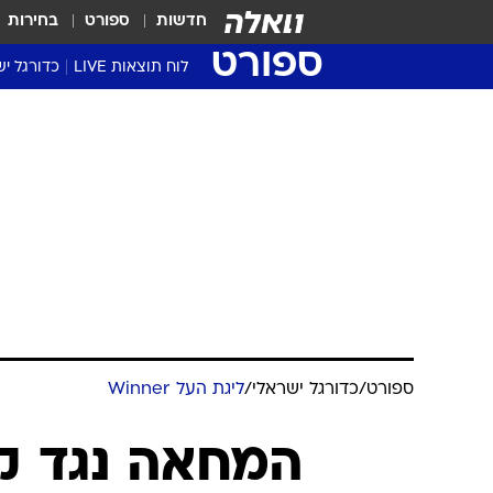
חדשות
ספורט
בחירות
ספורט
לוח תוצאות LIVE
כדורגל יש
ליגת העל Winner
סטט' ליגת
גביע המדי
גביע הטוט
שגרירים
נבחרות י
ליגה לאומ
ליגה א'
ספורט
/
כדורגל ישראלי
/
ליגת העל Winner
המחאה נגד ק