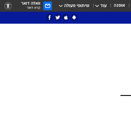
וואלה דואר
אופנה
עוד
שיתופי פעולה
קרא דואר
ציון 3
דאבל דריבל
י