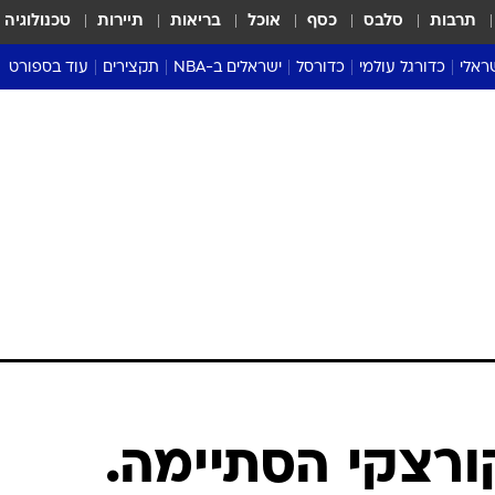
תרבות
סלבס
כסף
אוכל
בריאות
תיירות
טכנולוגיה
ראלי
כדורגל עולמי
כדורסל
ישראלים ב-NBA
תקצירים
עוד בספורט
ליגה אנגלית
ליגת העל
דני אבדיה
מונדיאל 2026
 העל
ליגה ספרדית
דאבל דריבל
NBA
נה
ליגה איטלקית
יורוליג וכדורסל אירופי
טבלאות
ו
ליגה גרמנית
ליגה לאומית
פודקאסטים
ליגה צרפתית
נבחרות ישראל בכדורסל
מסכמים מחזור
שראל
ליגת האלופות
כדורסל נשים
אבא של שבת
ית
הליגה האירופית
מעל הטבעת
דרום אמריקה
סערה בממלכה
טניס
טראש טוק
ספורט אמריקא
ורצקי הסתיימה.
פוקר