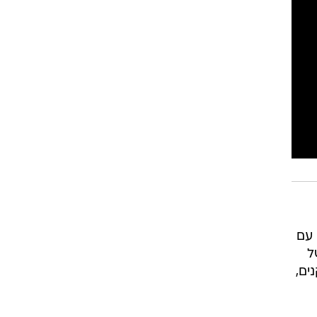
רוגבי וקריקט
גולף
ביליארד
תקצירים
 עם
ל
ים,