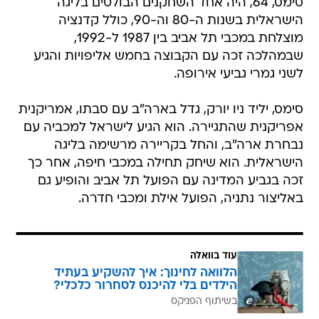
סימס, 64, היה אחד השחקנים הבולטים בליגה
הישראלית בשנות ה-80 וה-90, כולל קדנציה
מוצלחת במכבי תל אביב בין 1987 ל-1992,
שבמהלכה זכה עם הקבוצה בחמש אליפויות והגיע
לשני גמרי גביעי אירופה.
סימס, יליד ניו יורק, גדל בארה"ב עם סבתו, אמריקנית
אפריקנית שהתגיירה. הוא הגיע לישראל למכביה עם
נבחרת ארה"ב, והחל בקריירה מרשימה בליגה
הישראלית. הוא שיחק תחילה במכבי חיפה, אחר כך
זכה בגביע המדינה עם הפועל תל אביב והופיע גם
באליצור נתניה, הפועל אילת ומכבי חדרה.
עוד בוואלה
הלוואה לחינוך: איך להשקיע בעתיד
הילדים בלי להיכנס לסחרור כלכלי?
בשיתוף הפניקס