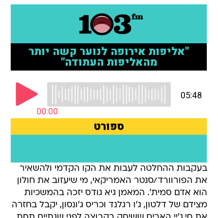
בעקבות ההחלטה לעבות את הקו הקדמי ולהשאיר
את הפורוורד/סנטר האמריקאי, מי שיעזוב את חולון
הוא אדם סמית'. המאמן גיא גודס יזכה בהמשכיות
מצידם של דלטון, ג'ו רגלנד וכריס ג'ונסון, יקבל בחזרה
את סי.ג'יי האריס ששיחק בקבוצה לפני שנתיים תחת