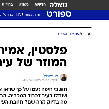
חדשות
ספורט
בחירות
ספורט
לוח תוצאות LIVE
כדורגל יש
ליגת העל Winner
סטט' ליגת
ספורט
/
ענפים נוספים
גביע המדי
גביע הטוט
פלסטין, אמיר
שגרירים
המוזר של עיר
נבחרות י
ליגה לאומ
ליגה א'
יואב איתיאל
עודכן לאחרונה: 14.7.2022 / 8:44
תושבי חיפה זעמו על כך שראו את
שנתלו בעיר לכבוד המכביה. הבע
מה בדיוק קרה שם? תגובת העיר