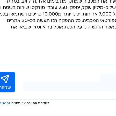
חברת ההסעדה סודקסו נבחרה להסעיד את המכביה שמתקיימת בימים אלו עד 24.7. במהלך
תקופה של שבועיים בעלות מוערכת של כ-מיליון שקל, יספקו 250 עובדי סודקסו שירות ב
כ-150 טבחים ושפים אשר יסעידו מעל 7,000 ארוחות, יכינו יותר מ10,000 כריכים וישתמ
וכמה טונות של פירות וירקות עבור ספורטאי המכביה. כל ההפקה הזו תעשה בכ-30 אתרים
אשר הדגש הינו על הכנת אוכל בריא ומזין שיביאו את
בשליחת התגובה אני מסכים
לתנאי ה