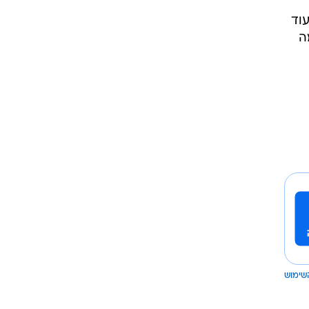
שטח ועוד
שו בכמה
שימוש