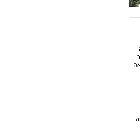
ר
אה
ה