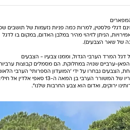
המפארים
נם דגלי פלסטין, למרות כמה פניות נזעמות של תושבים שכ
אמירויות, הניתן לזיהוי מהיר במלבן האדום, במקום בו לדגל
ה של שאר הצבעים).
דגל המרד הערבי הגדול, וממנו צבעיו - הצבעים
הפאן-ערביים שנויה במחלוקת. הם מסמלים קבוצות ערביות
ת, הצבעים נבחרו על ידי 'המועדון הספרותי' הערבי הלאומ
באיסטנבול בשנת 1909, על סמך דבריו של המשורר הערבי בן המאה ה-13 סאפי אלדין אל חילי
ותינו ירוקים, ואדום הוא צבע החרבות שלנו".