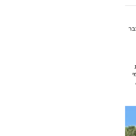
רוגבי וקריקט
גולף
ביליארד
בר
תקצירים
י
,