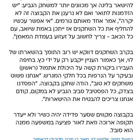
להישאר בליגה אך מכוונים יותר למשחק הגביע: "יש
הזדמנות לתואר ואם לא נרענן את הקבוצה זה לא
יקרה", אמר אחד מאותם גורמים. "אי אפשר עכשיו
להחליף את כל השחקנים אז ייתכן באמת שיואב, עם
כל הכאב - צריך לחשוב על זעזוע בעמדת המאמן".
בקרב השחקנים דווקא יש רוב התומך בהשארתו של
לוי, אך כאמור העניין ייקבע רק על ידי כץ. בחיפה
העבירו ביקורת קשה על היכולת אתמול (ראשון)
ובעיקר על הנרפות בכל חלקי המגרש. "אנחנו פשוט
משחקים לא טוב", הודה שחקן בקבוצה. "הפסדנו
בצדק, כל הפסטיבל סביב הגביע לא במקום, קודם
אנחנו צריכים להבטיח את ההישארות".
בקבוצה מקווים שסער פדידה יהיה כשיר ולא ייעדר
תקופה ארוכה וזאת לאור פציעה במשפעה ממנה
הוא סובל.
הפועל חיפה
אלישע לוי
מאיר בן מרגי
סלובודן דראפיץ'