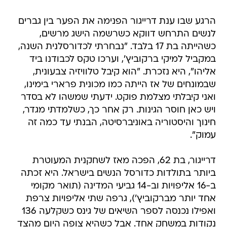
הרגע שבו ענת דרייגור הפנימה את הפער בין גברים
לנשים התרחש דווקא כשרשמה הישג מרשים,
כשהייתה בת 17 בלבד. "נבחרתי לכדורסלנית השנה,
במקביל למיקי ברקוביץ', וערכו טקס לכבודנו ביד
אליהו", היא נזכרת. "הוא קיבל טלוויזיה צבעונית,
שבמונחים של אז הייתה כמו מכונית פרארי בימינו,
ואני קיבלתי מצלמת פוקט. ידעתי שמשהו לא בסדר
ויש כאן חוסר הגינות. רק אחר כך, כשלמדתי מגדר,
חינוך והיסטוריה באוניברסיטה, הבנתי עד כמה זה
עמוק".
דרייגור, בת 62, הפכה מאז לשחקנית המעוטרת
ביותר בתולדות כדורסל הנשים בישראל. היא זכתה
ב-16 אליפויות וב-14 גביעי המדינה (תואר מקומי
אחד יותר מברקוביץ'), גרפה שתי אליפויות צרפת
ואפילו נכנסה לספר השיאים של גינס כשקלעה 136
נקודות במשחק אחד. אבל כשהיא צופה היום מהצד