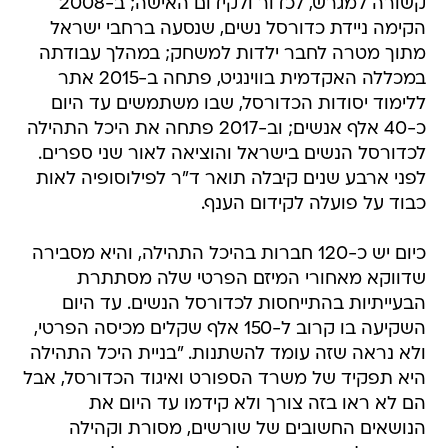
קשורה למגרש, לכדור ולקידום האישה; ב-2008
הקימה ניידת כדורסל נשים, שנסעה ברחבי ישראל
מתוך מטרה לחבר ילדות למשחק; במהלך עבודתה
במכללה האקדמית בווינגיט, פתחה ב-2015 אתר
ללימוד יסודות הכדורסל, שבו משתמשים עד היום
כ-40 אלף אנשים; וב-2017 פתחה את היכל התהילה
לכדורסל הנשים בישראל והוציאה לאור שני ספרים.
לפני ארבע שנים קיבלה תואר ד"ר לפילוסופיה לאות
כבוד על פועלה לקידום הענף.
כיום יש כ-120 חברות בהיכל התהילה, והיא מסבירה
שדווקא מאחורי המיזם הפרטי שלה מסתתרת
הבעייתיות בהתייחסות לכדורסל הנשים. עד היום
השקיעה בו קרוב ל-150 אלף שקלים מכיסה הפרטי,
ולא נראה שזה עומד להשתנות. "בניית היכל התהילה
היא תפקיד של משרד הספורט ואיגוד הכדורסל, אבל
הם לא ראו בזה צורך ולא קידמו עד היום את
הנושאים החשובים של שורשים, מסורת וקהילה