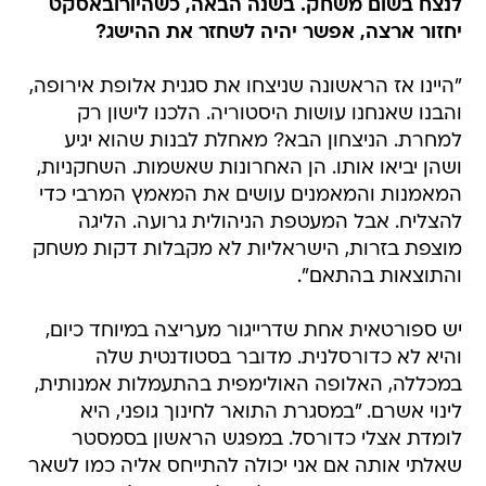
לנצח בשום משחק. בשנה הבאה, כשהיורובאסקט
יחזור ארצה, אפשר יהיה לשחזר את ההישג?
"היינו אז הראשונה שניצחו את סגנית אלופת אירופה,
והבנו שאנחנו עושות היסטוריה. הלכנו לישון רק
למחרת. הניצחון הבא? מאחלת לבנות שהוא יגיע
ושהן יביאו אותו. הן האחרונות שאשמות. השחקניות,
המאמנות והמאמנים עושים את המאמץ המרבי כדי
להצליח. אבל המעטפת הניהולית גרועה. הליגה
מוצפת בזרות, הישראליות לא מקבלות דקות משחק
והתוצאות בהתאם".
יש ספורטאית אחת שדרייגור מעריצה במיוחד כיום,
והיא לא כדורסלנית. מדובר בסטודנטית שלה
במכללה, האלופה האולימפית בהתעמלות אמנותית,
לינוי אשרם. "במסגרת התואר לחינוך גופני, היא
לומדת אצלי כדורסל. במפגש הראשון בסמסטר
שאלתי אותה אם אני יכולה להתייחס אליה כמו לשאר