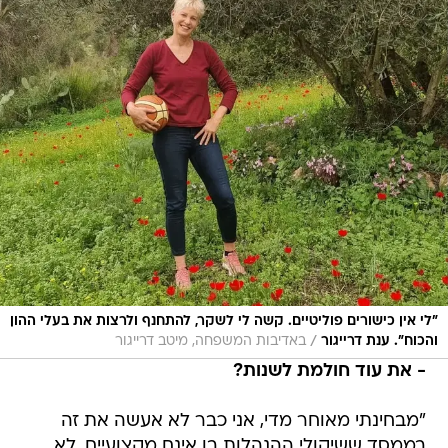
"לי אין כישורים פוליטיים. קשה לי לשקר, להתחנף ולרצות את בעלי ההון
/
והכוח". ענת דרייגור
באדיבות המשפחה, מיטב דרייגור
- את עוד חולמת לשנות?
"מבחינתי מאוחר מדי, אני כבר לא אעשה את זה
בממסד ששיקולי ההנהלות בו אינם מקצועיים. לא