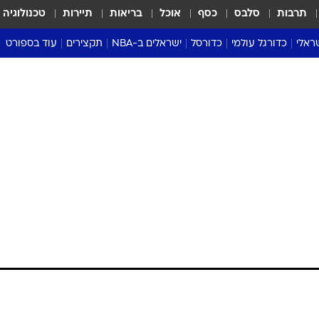
תרבות
סלבס
כסף
אוכל
בריאות
תיירות
טכנולוגיה
ראלי
כדורגל עולמי
כדורסל
ישראלים ב-NBA
תקצירים
עוד בספורט
ליגה אנגלית
ליגת העל
דני אבדיה
מונדיאל 2026
 העל
ליגה ספרדית
דאבל דריבל
NBA
נה
ליגה איטלקית
יורוליג וכדורסל אירופי
טבלאות
ו
ליגה גרמנית
ליגה לאומית
פודקאסטים
ליגה צרפתית
נבחרות ישראל בכדורסל
מסכמים מחזור
שראל
ליגת האלופות
כדורסל נשים
אבא של שבת
ית
הליגה האירופית
מעל הטבעת
דרום אמריקה
סערה בממלכה
טניס
טראש טוק
ספורט אמריקא
פוקר