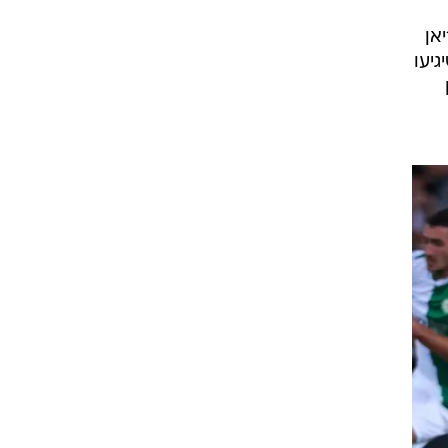
אן
ה מ-20 אלף צופים שיגיעו