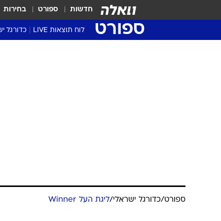
חדשות
ספורט
בחירות
ספורט
לוח תוצאות LIVE
כדורגל יש
ליגת העל Winner
סטט' ליגת
גביע המדי
גביע הטוט
שגרירים
נבחרות י
ליגה לאומ
ליגה א'
ספורט
/
כדורגל ישראלי
/
ליגת העל Winner