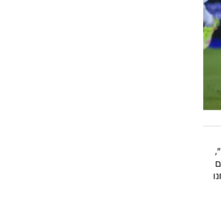
,
ם
ו