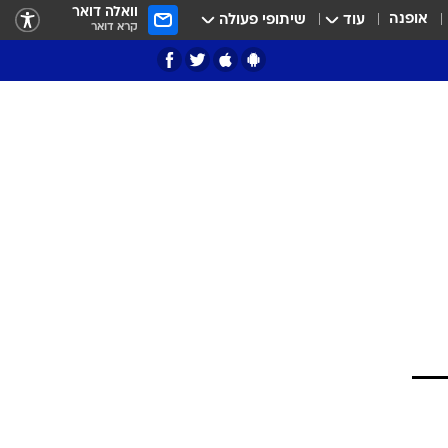
וואלה דואר
אופנה
עוד
שיתופי פעולה
קרא דואר
ציון 3
דאבל דריבל
י