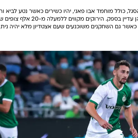
ל, כולל מוחמד אבו פאני, יהיו כשירים כאשר נטע לביא ורי
סטריין ייעדרו ומחמוד ג'אבר ואורי דהן עדיין בספק. הירוקים מקווים ללמעל
אשר גם השחקנים משוכנעים שעם אצטדיון מלא יהיה ניתן