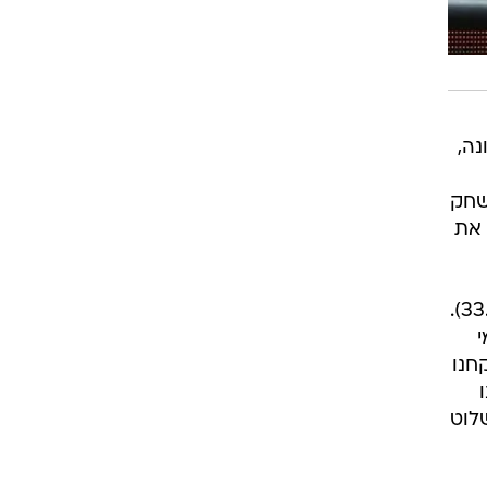
נה,
שחק
 את
בשני משחקיו של הלפרין זרקה ירושלים 34 שלשות בממוצע, מעט יותר מאשר זרקה לשתיים (33.5).
י
חנו
לוט