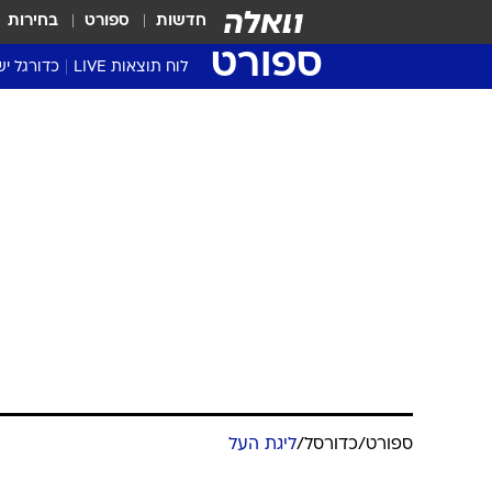
חדשות
ספורט
בחירות
ספורט
לוח תוצאות LIVE
כדורגל יש
ליגת העל Winner
סטט' ליגת
גביע המדי
גביע הטוט
שגרירים
נבחרות י
ליגה לאומ
ליגה א'
ספורט
/
כדורסל
/
ליגת העל