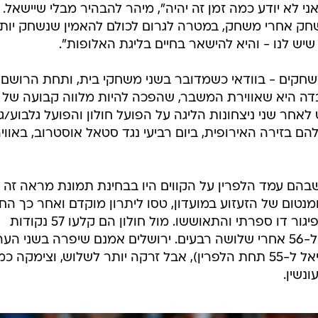
אני לא יודע כמה זמן זה יהיה", מיהר להבהיר מבלי שיישאל. "
משחק אחרי משחק, במטרה לגרום לכולם להאמין שנשחק יות
יש לנו - והיא להישאר בחיים בליגת האלופות".
משחקים - בוודאי כשמדובר בשני משחקי בית, ותחת הרושם
בדה היא שאווירת המשבר, שהפכה להיות מלווה קבועה של
חר שני ניצחונות הליגה על הפועל חולון והפועל גלבוע/גל
הם בזירה האירופית, ביום רביעי נגד סטאל אוסטרוב, באווי
ם עמד הלפרין על הקווים היו בבחינת תמונת מראה זה ל
ומנטום של הזעזוע במועדון, טסו ליתרון מוקדם ואחר כך החז
אותו; נגד גלבוע הם קירטעו, נקלעו לפיגור דו ספרתי והתאוששו. מול חולון הם קלעו 57 נקודות
במחצית הראשונה, ונגד גלבוע הגיעו ל-56 אחרי שלושה רבעים. ירושלים אמנם שיפרה בשני 
את האחוזים לשתיים (מ-45 בימי עמיאל ל-55 תחת הלפרין), אבל זרקה יותר לשלוש, וצימקה
נשין.