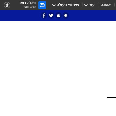
וואלה דואר
אופנה
עוד
שיתופי פעולה
קרא דואר
ציון 3
דאבל דריבל
י