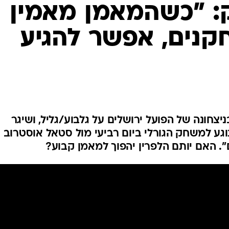
ענפים נוספים
ק: "כשהמאמן מאמין
לוח שידורים
קנים, אפשר להגיע
החידה של ספור
ארכיון מדורים
כתבו לנו
 עם 26 נקודות בניצחונה של הפועל ירושלים על גלבוע/גליל, ושיגר
וגע למשחק הגורלי ביום רביעי מול סטאל אוסטרוב
". האם יותם הלפרין יהפוך למאמן קבוע?