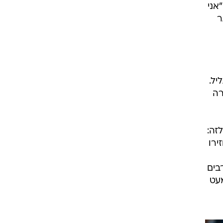
אני
ר
יל.
רה
זה:
ירו
הערבים
 כמעט