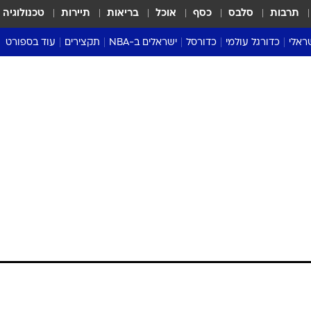
תרבות
סלבס
כסף
אוכל
בריאות
תיירות
טכנולוגיה
ראלי
כדורגל עולמי
כדורסל
ישראלים ב-NBA
תקצירים
עוד בספורט
ליגה אנגלית
ליגת העל
דני אבדיה
מונדיאל 2026
 העל
ליגה ספרדית
דאבל דריבל
NBA
נה
ליגה איטלקית
יורוליג וכדורסל אירופי
טבלאות
ו
ליגה גרמנית
ליגה לאומית
פודקאסטים
ליגה צרפתית
נבחרות ישראל בכדורסל
מסכמים מחזור
שראל
ליגת האלופות
כדורסל נשים
אבא של שבת
ית
הליגה האירופית
מעל הטבעת
דרום אמריקה
סערה בממלכה
טניס
טראש טוק
ספורט אמריקא
פוקר