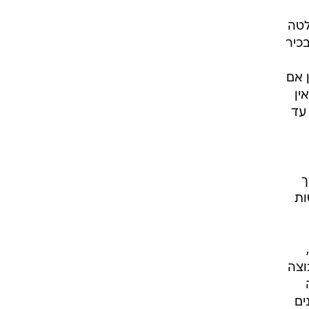
לטה
כיר
 אם
ין
עד
ך
ות
וצה
ים