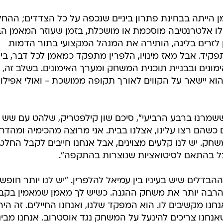
 הייתה בבחינת פתרון ביניים שנכפה על כל הצדדים; ההח
לו אלטרנטיבה מוסכמת או מושכלת, בזמן שעוזר המאמן הב
ן לזרים בליגה, הותירה את המנהל המקצועי בתור הדמות
ד. אבל מאז מינויו, הלפרין מתפקד כמאמן לכל דבר, בין
ונים ובבניית תוכנית המשחק ומערך האימונים. בשלב זה, א
א יישאר על הקווים לאורך תקופה ממושכת - ואולי אפילו 
ששמרנו ברבע הרביעי", סיכם שון קילפטריק, שלהט עם שש
ו יחד גם כשהם רצו עלינו, אצלנו בבית. אני מרוצה מהכימיה ומהדר
 יש לנו קלעים מצוינים, אבל אנחנו חייבים לקבל החלט
בל בהתאם לסיטואציות שנוצרות בהתקפה".
הבדלים שיש בעיניו בין עמיאל להלפרין. "יש לנו יותר חופש,
 הרבה יותר את משחק ההגנה. כשיש לך מאמן שמאמין בקב
חנו מקשיבים לו. הוא המפקד שלנו, ואנחנו החיילים. זה היה
אנחנו צריכים להינעל על המשחק נגד אוסטרוב. אנחנו מבינ