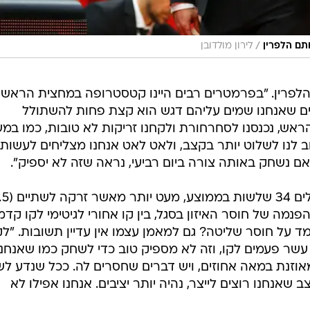
/
תם הלפרין
לירון מולדובן
הלפרין. "בפרמטרים רבים היינו קטסטרופה במחצית הראשו
ם שאנחנו שמים עליהם דגש הוא קצת פחות להשתולל
אש, נכנסנו לסחרחורת ולקחנו זריקות לא טובות, כמו במ
ב לנו לשלוט יותר בקצב, ולאט לאט אנחנו מצליחים לעשות
אם נשחק באותה צורה ביום רביעי, נראה שזה לא יספיק".
ה של חוסר האיזון בסגל, בין קו אחורי לגיטימי לקו קדמ
מד על חוסר שליטה? גם למאמן עצמו אין עדיין תשובות. "לק
ענו רק עשר פעמים לקו, וזה לא מספיק טוב כדי לשחק כמו שאנחנו
אוזנת במאה אחוזים, ויש דברים שחסרים לה. ככל שנדע לש
שאנחנו רוצים לייצר, נהיה יותר יציבים. אנחנו אפילו לא