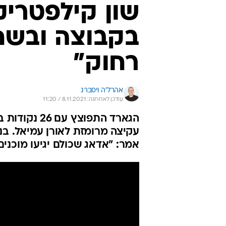
שון קילפטרי
בקבוצה ובשח
רחוק"
אהרל'ה ויסברג
עודכן לאחרונה: 8.11.2021 / 11:20
הגארד התפוצץ
עקיצה מרומזת לאורן עמיאל. בנ
אמר: "אדאג שכולם יגיעו מוכנים