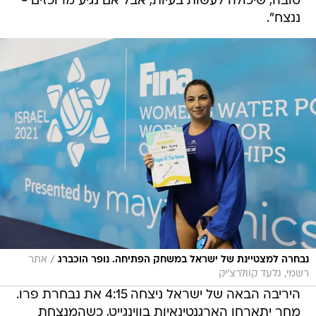
טובה, שיכולה לעשות בעיות, אבל אם נגיע מרוכזים -
ננצח".
/
נבחרה למצטיינת של ישראל במשחק הפתיחה. נופר הוכברג
אתר
רשמי, גלעד קוולרצ'יק
היריבה הבאה של ישראל ניצחה 4:15 את נבחרת פרו.
מחר יתארחו הארגנטינאיות בווינגייט, כשהמנצחת