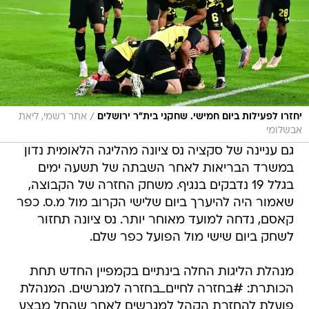
/
יחזרו לפעילות ביום חמישי. שחקני בית"ר ירושלים
אתר רשמי, ליאת
אבשלומי
גם עניינה של סקציה נס ציונה מהליגה הלאומית נדון
במשרד הבריאות לאחר השבתה של תשעה ימים
בגלל 19 נדבקים בנגיף. משחק החזרה של הקבוצה,
שאמור היה להיערך ביום שלישי הקרוב מול מ.ס. כפר
קאסם, נדחה למועד מאוחר יותר. נס ציונה תחזור
לשחק ביום שישי מול הפועל כפר שלם.
מנהלת הליגות החלה בינתיים בקמפיין החדש תחת
הכותרת: #בחזרה לחיים_בחזרה למגרשים. המנהלת
פועלת להחזרת הקהל למגרשים לאחר שהחל מבצע