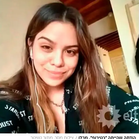
/
הודתה שהייתה "בטירוף". מרלו
צילום מסך, מתוך טוויטר