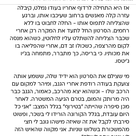
אז היא התחילה לרדוף אחריו בעודו נמלט, קיבלה
עזרה קלה מאנשים ברחוב שעיכבו אותו, וברגע
שהצליחה לתפוס אותו - החלה לחבוט בו ללא
רחמים. הסרטון החל לתעד את המקרה רק אחרי
שכבר הצליחה להשתלט עליו לחלוטין, כשהוא מנסה
לקום מהרצפה, כשכולו זב דם, אחרי שהפליאה בו
את מכותיו. כי בריסה, כך מתברר, מתמחה בג'יו
ג'יטסו.
מי שצילם את הסרטון הוא ידיד שלה, ששמע אותה
צועקת בעודה רודפת אחרי הגנב, ומיהר למקום עם
הרכב שלו - וכשהוא יצא מהרכב, כאמור, הגנב כבר
היה מרותק והמום, בטרם הגיעה המשטרה. לאחר
מכן סיפרה שהייתה "בטירוף" בגלל המצב: "אני כל
היום עובדת, בגלל הקורונה הורידו לי בשכר, ופשוט
סירבתי לקבל את זה שאיזה מישהו גונב לי חצי
מהמשכורת בשלוש שניות. אני מקווה שהאיש הזה