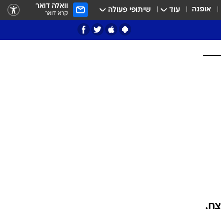
וואלה דואר
אופנה
עוד
שיתופי פעולה
קרא דואר
ציון 3
דאבל דריבל
י
צח.