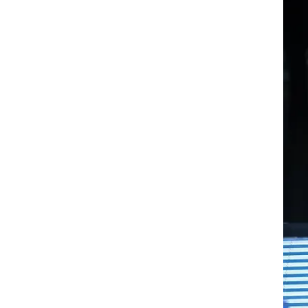
רוגבי וקריקט
גולף
ביליארד
תקצירים