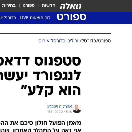
חדשות
ספורט
בחירות
ספורט
לוח תוצאות LIVE
כדורגל יש
ליגת העל Winner
סטט' ליגת
ספורט
/
כדורסל
/
יורוליג וכדורסל אירופי
גביע המדי
גביע הטוט
סטפנוס דדאס:
שגרירים
לנגפורד יעשה 
נבחרות י
ליגה לאומ
הוא קלע"
ליגה א'
אהרל'ה ויסברג
5.11.2020 / 5:18
מאמן הפועל חולון סיכם את ההפ
אני גאה על המהלך האחרון, שהוכ