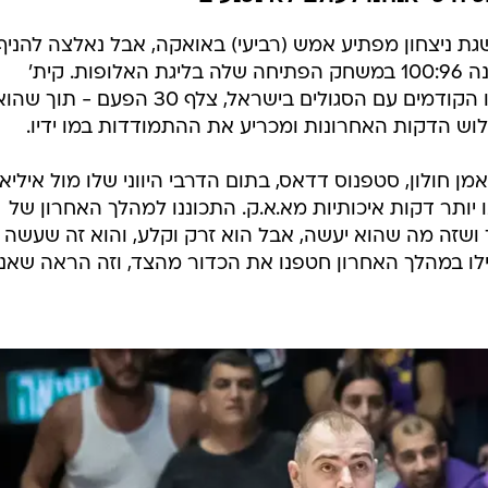
ענפים נוספים
לוח שידורים
גת ניצחון מפתיע אמש (רביעי) באואקה, אבל נאלצה להניף
לבסוף דגל לבן והפסידה לא.א.ק אתונה 100:96 במשחק הפתיחה שלה בליגת האלופות. קית'
החידה של ספור
לנגפורד, שקלע 18.1 נקודות במפגשיו הקודמים עם הסגולים בישראל, צלף 30 הפעם - תוך ש
ארכיון מדורים
ש הדקות האחרונות ומכריע את ההתמודדות במו ידיו.
כתבו לנו
ן חולון, סטפנוס דדאס, בתום הדרבי היווני שלו מול איליא
 יותר דקות איכותיות מא.א.ק. התכוננו למהלך האחרון של
ד ושזה מה שהוא יעשה, אבל הוא זרק וקלע, והוא זה שעשה 
ילו במהלך האחרון חטפנו את הכדור מהצד, וזה הראה שאנח