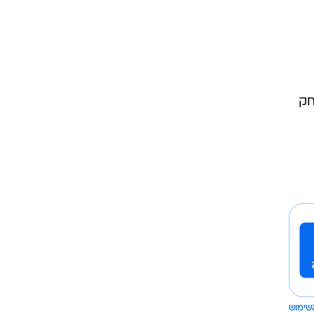
חק
שימוש