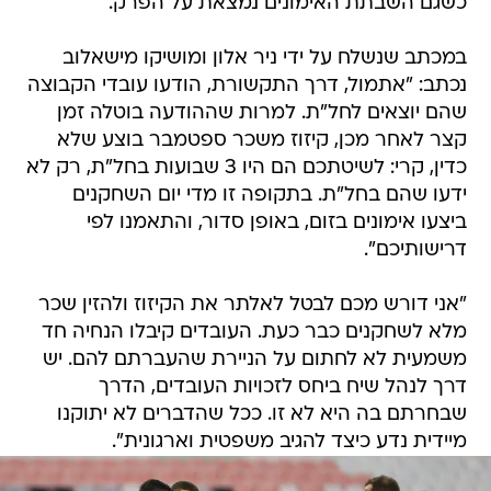
כשגם השבתת האימונים נמצאת על הפרק.
במכתב שנשלח על ידי ניר אלון ומושיקו מישאלוב
נכתב: "אתמול, דרך התקשורת, הודעו עובדי הקבוצה
שהם יוצאים לחל"ת. למרות שההודעה בוטלה זמן
קצר לאחר מכן, קיזוז משכר ספטמבר בוצע שלא
כדין, קרי: לשיטתכם הם היו 3 שבועות בחל"ת, רק לא
ידעו שהם בחל"ת. בתקופה זו מדי יום השחקנים
ביצעו אימונים בזום, באופן סדור, והתאמנו לפי
דרישותיכם".
"אני דורש מכם לבטל לאלתר את הקיזוז ולהזין שכר
מלא לשחקנים כבר כעת. העובדים קיבלו הנחיה חד
משמעית לא לחתום על הניירת שהעברתם להם. יש
דרך לנהל שיח ביחס לזכויות העובדים, הדרך
שבחרתם בה היא לא זו. ככל שהדברים לא יתוקנו
מיידית נדע כיצד להגיב משפטית וארגונית".