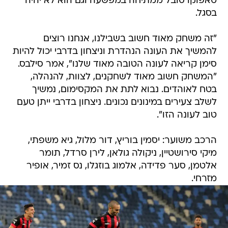
טאפוקו סובל ממתיחה במפשעה וגם הוא לא יהיה
בסגל.
"זה משחק מאוד חשוב בשבילנו, אנחנו רוצים
להמשיך את העונה הנהדרת וניצחון בדרבי יכול להיות
סימן קריאה לעונה הטובה מאוד שלנו", אמר סילבס.
"המשחק חשוב מאוד לשחקנים, לצוות, להנהלה,
בטח לאוהדים. נבוא לתת את המקסימום, נמשיך
לשלב צעירים במינונים נכונים. ניצחון בדרבי ייתן טעם
טוב לעונה הזו".
הרכב משוער: יסמין בוריץ, דור מלול, גיא משפתי,
מיקי סירושטיין, ניקולה גולאן, לירן סרדל, תומר
אלטמן, סער פדידה, אלמוג בוזגלו, נס זמיר, אופיר
מזרחי.