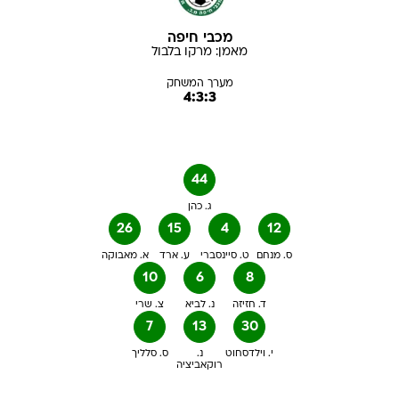
מכבי חיפה
מאמן:
מרקו
בלבול
מערך המשחק
4:3:3
44
ג. כהן
26
15
4
12
ס. מנחם
ט. סיינסברי
ע. ארד
א. מאבוקה
10
6
8
ד. חזיזה
נ. לביא
צ. שרי
7
13
30
י. וילדסחוט
נ.
ס. סלליך
רוקאביציה