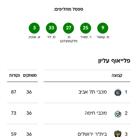
ספסל מחליפים:
3
33
27
25
9
מ. עוואד
ר. מאיר
מ.
מ. לוי
א. אוטין
פלקושצ'נקו
פלייאוף עליון
קבוצה
משחקים
נקודות
1
מכבי תל אביב
36
87
2
מכבי חיפה
36
73
3
בית"ר ירושלים
36
59