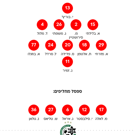
13
י. בוריץ'
4
26
2
15
א. בלילתי
מ.
ג. משפתי
ד. מלול
סירושטיין
77
24
20
18
29
א. מזרחי
ת. אלטמן
ס. פדידה
ל. סרדל
א. בוזגלו
11
נ. זמיר
ספסל מחליפים:
36
27
6
12
17
מ. לאלה
י. סילבסטר
ג. אראל
ש. טליאס
נ. גולאן