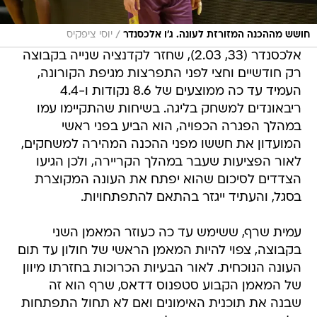
/
חושש מההכנה המזורזת לעונה. ג'ו אלכסנדר
יוסי ציפקיס
אלכסנדר (33, 2.03), שחזר לקדנציה שנייה בקבוצה
רק חודשיים וחצי לפני התפרצות מגיפת הקורונה,
העמיד עד כה ממוצעים של 8.6 נקודות ו-4.4
ריבאונדים למשחק בליגה. בשיחות שהתקיימו עמו
במהלך הפגרה הכפויה, הוא הביע בפני ראשי
המועדון את חששו מפני ההכנה המהירה למשחקים,
לאור הפציעות שעבר במהלך הקריירה, ולכן הגיעו
הצדדים לסיכום שהוא יפתח את העונה המקוצרת
בסגל, והעתיד ייגזר בהתאם להתפתחויות.
עמית שרף, ששימש עד כה כעוזר המאמן השני
בקבוצה, צפוי להיות המאמן הראשי של חולון עד תום
העונה הנוכחית. לאור הבעיות הכרוכות בחזרתו מיוון
של המאמן הקבוע סטפנוס דדאס, שרף הוא זה
שבנה את תוכנית האימונים ואם לא תחול התפתחות