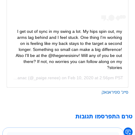
I get out of sync in my swing a lot. My hips spin out, my
arms lag behind and I feel stuck. One thing I'm working
on is feeling like my back stays to the target a second
longer. Something so small can make a big difference!
Also I'll be at the @thegenesisinv! Will any of you be out
there? If not, no worries you can follow along on my
stories?
Paige Spiranac
(@_paige.renee) on
Feb 10, 2020 at 2:56pm PST
פייג' ספיראנאק
טרם התפרסמו תגובות