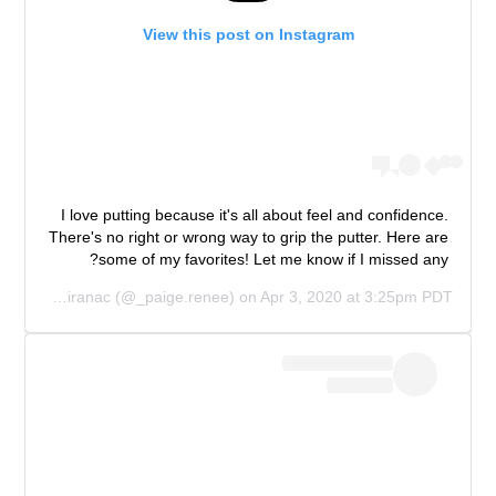
View this post on Instagram
I love putting because it's all about feel and confidence.
There's no right or wrong way to grip the putter. Here are
some of my favorites! Let me know if I missed any?
y
Paige Spiranac
(@_paige.renee) on
Apr 3, 2020 at 3:25pm PDT