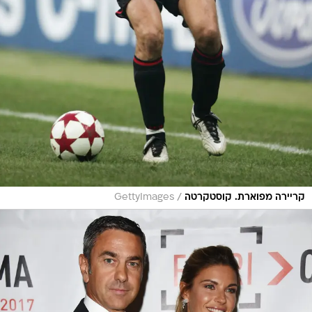
/
קריירה מפוארת. קוסטקרטה
GettyImages