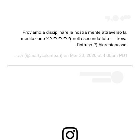
Proviamo a disciplinare la nostra mente attraverso la
meditazione ? ????????( nella seconda foto .... trova
l'intruso ?) #iorestoacasa
Martina Colombari
(@martycolombari) on
Mar 23, 2020 at 4:38am PDT