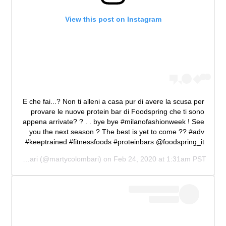
View this post on Instagram
E che fai...? Non ti alleni a casa pur di avere la scusa per
provare le nuove protein bar di Foodspring che ti sono
appena arrivate? ? . . bye bye #milanofashionweek ! See
you the next season ? The best is yet to come ?? #adv
#keeptrained #fitnessfoods #proteinbars @foodspring_it
Martina Colombari
(@martycolombari) on
Feb 24, 2020 at 1:31am PST