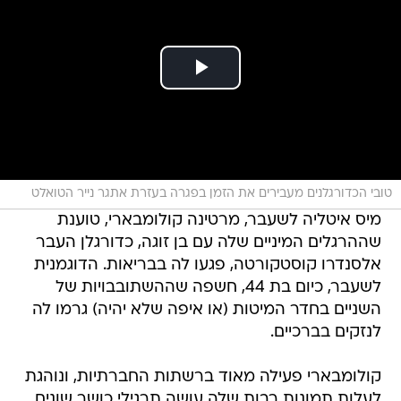
טובי הכדורגלנים מעבירים את הזמן בפגרה בעזרת אתגר נייר הטואלט
מיס איטליה לשעבר, מרטינה קולומבארי, טוענת
שההרגלים המיניים שלה עם בן זוגה, כדורגלן העבר
אלסנדרו קוסטקורטה, פגעו לה בבריאות. הדוגמנית
לשעבר, כיום בת 44, חשפה שההשתובבויות של
השניים בחדר המיטות (או איפה שלא יהיה) גרמו לה
לנזקים בברכיים.
קולומבארי פעילה מאוד ברשתות החברתיות, ונוהגת
לעלות תמונות רבות שלה עושה תרגילי כושר שונים