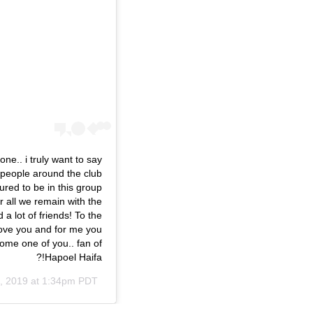
one.. i truly want to say
l people around the club
red to be in this group
r all we remain with the
a lot of friends! To the
 love you and for me you
come one of you.. fan of
Hapoel Haifa!?
, 2019 at 1:34pm PDT