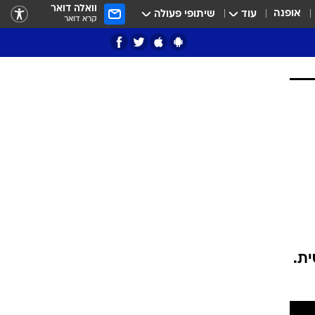
וואלה דואר
אופנה
עוד
שיתופי פעולה
קרא דואר
ציון 3
דאבל דריבל
ית.
י