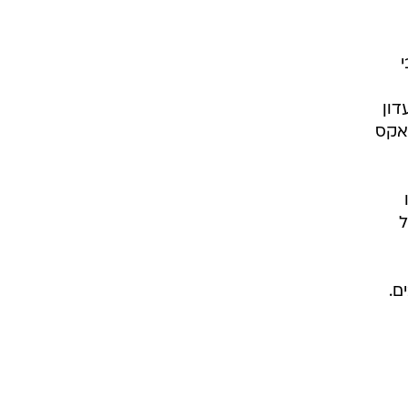
רוגבי וקריקט
גולף
ביליארד
תקצירים
דון
 אקס
ל
ם.