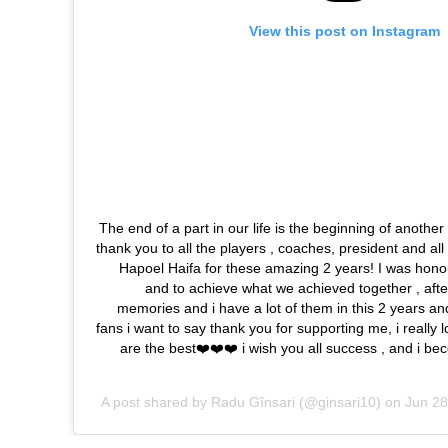
View this post on Instagram
The end of a part in our life is the beginning of another 
thank you to all the players , coaches, president and al
Hapoel Haifa for these amazing 2 years! I was honou
and to achieve what we achieved together , afte
memories and i have a lot of them in this 2 years and 
fans i want to say thank you for supporting me, i really
are the best❤️❤️❤️ i wish you all success , and i be
A post shared by
Radu Gînsari
(@ginsari10) on
Jun 28