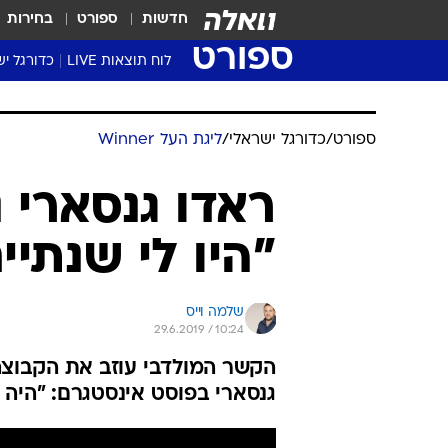
חדשות
ספורט
בחירות
ספורט
לוח תוצאות LIVE
כדורגל יש
ליגת העל Winner
סטט' ליגת
ספורט
/
כדורגל ישראלי
/
ליגת העל Winner
גביע המדי
גביע הטוט
ראדו גנסארי 
שגרירים
"היו לי שנתי
נבחרות י
ליגה לאומ
ליגה א'
שלמה וייס
29.6.2019 / 10:24
הקשר המולדבי עוזב את הקבוצה 
גנסארי בפוסט אינסטגרם: "היה ל