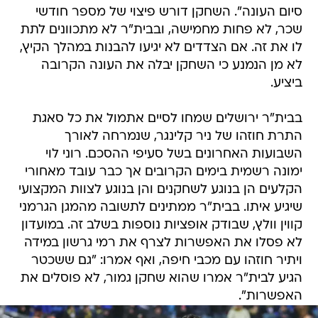
סיום העונה". השחקן דורש פיצוי של מספר חודשי
שכר, לא פחות מחמישה, ובבית"ר לא מתכוונים לתת
לו את זה. אם הצדדים לא יגיעו להבנות במהלך הקיץ,
לא מן הנמנע כי השחקן יבלה את העונה הקרובה
ביציע.
בבית"ר ירושלים שמחו לסיים אתמול את כל סאגת
התרת חוזהו של ניר קלינגר, שנמרחה לאורך
השבועות האחרונים בשל סעיפי ההסכם. רוני לוי
ימונה רשמית בימים הקרובים אך כבר עובד מאחורי
הקלעים הן בנוגע לשחקנים והן בנוגע לצוות המקצועי
שיגיע איתו. בבית"ר ממתינים לתשובה מהמגן הגרמני
קווין וולץ, שבודק אופציות נוספות בשלב זה. במועדון
לא פסלו את האפשרות לצרף את רמי גרשון במידה
ויתיר חוזהו עם מכבי חיפה, ואף אמרו: "גם ששכטר
הגיע לבית"ר אמרו שהוא שחקן גמור, לא פוסלים את
האפשרות".