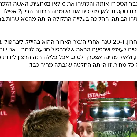
בר הספידו אותה והכתירו את מילאן במחצית. האשה הלכה
נו שקטים. לאן מוליכים את השמחה ברחוב הריק? אפילו
רו הביתה. ההליכה בעלייה התלולה הייתה מהמאושרות בחי
21 שנים אחרי אחרי גביע אירופה האחרון, ו-20 שנה אחרי הגמר הארור ההוא בהייזל, ליברפול
טיח לעצמי שבפעם הבאה שליברפול מגיעה לגמר - אני שם
, ולאיזו מדינה אצטרך לטוס, אבל בלילה הזה הרצון לחוות 
כל מחיר. זו הייתה החלטה שגבתה מחיר כבד.