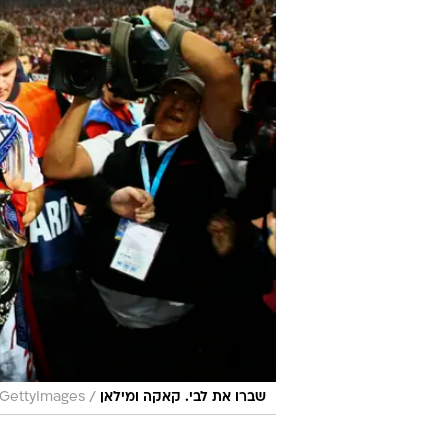
/
שברו את לבי. קאקה ומילאן
GettyImages