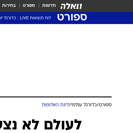
חדשות
ספורט
בחירות
ספורט
לוח תוצאות LIVE
כדורגל יש
ליגת העל Winner
סטט' ליגת
גביע המדי
גביע הטוט
שגרירים
נבחרות י
ליגה לאומ
ליגה א'
ספורט
/
כדורגל עולמי
/
ליגת האלופות
לעולם לא נצע