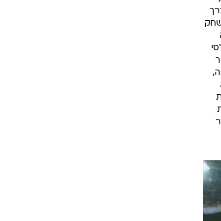
רך
שחק
צ'לסי
ר
,
ת
ר