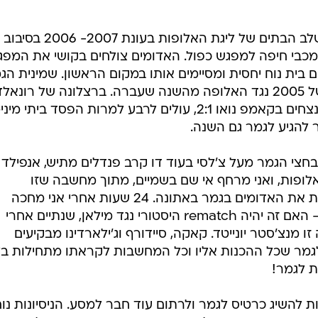
ליברפול מתחילה את המסע שלה לשלב הבתים של ליגת האלופות בעונת 2007- 2006 בסיבוב
כבי חיפה למפגש כפול. האדומים צולחים בקושי את המפג
ים בית נוח יחסית ומסיימים אותו במקום הראשון. שמינית הג
מזמנת מפגש ענק: אלופת אירופה של 2005 נגד האלופה מהשנה שעברה. ברצלונה של רונאל
מגיעה כפייבוריטית, אבל האדומים מנצחים בקאמפ נואו 2:1, עולים לרבע למרות הפסד ביתי 
הגיע לגמר גם השנה.
בחצי הגמר מעל צ'לסי בעוד דו קרב פנדלים מתיש, אנפילד 
לופות, ואני מרחף אי שם בשמיים, מתוך מחשבה שזו
ההזדמנות להגשים את החלום ולראות את האדומים בגמר באתונה. 24 שעות אחרי אני מחכה
במתח לראות מי תהיה היריבה שלנו - האם זה יהיה rematch היסטורי נגד מילאן, שנתיים אחרי
 מנצ'סטר יונייטד. קאקה, סיידורף וג'ילארדינו מבקיעים
ן לגמר שכל ההכנות אליו וכל המחשבות לקראתו מתחילות בל
ת לגמר!
ות להשיג כרטיס לגמר ולרתום עוד חבר למסע. הניסיונות נו