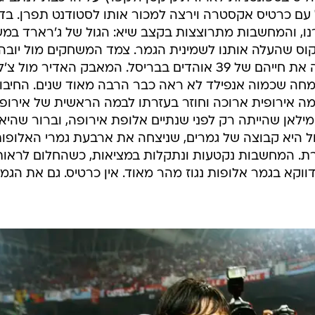
 עם כרטיס אקסטרה וירצה למכור אותו לסטודנט תפרן. בד
נו, והמחשבות מתרוצצות בקצב שיא: הגול של ג'רארד במ
וס שהעלה אותנו לשמינית הגמר. צמד המשחקים מול יובה
ברבע, עשרים שנה אחרי הגמר שגבה את חייהם של 39 אוהדים בבריסל. המאבק האדיר מול 
מחה שכמוה אנפילד לא ראה כבר הרבה מאוד שנים. החיבו
 אירופית ארוכה וחוזר בעזרתו לבמה הראשית של אירופה
 מילאן שהייתה רק לפני שנתיים אלופת אירופה, וברור שהיא
ול היא קבוצה של גמרים, שניצחה את ארבעת גמרי האלופו
ת. המחשבות נקטעות ונתקלות במציאות, כשהחלום לראות
ווקא בגמר אלופות נגוז מהר מאוד. אין כרטיס. גם את הגמ