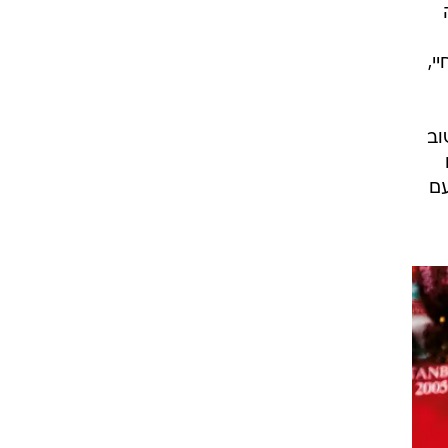
י,
 שוב
עם