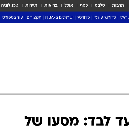
תרבות
סלבס
כסף
אוכל
בריאות
תיירות
טכנולוגיה
ראלי
כדורגל עולמי
כדורסל
ישראלים ב-NBA
תקצירים
עוד בספורט
ליגה אנגלית
ליגת העל
דני אבדיה
מונדיאל 2026
 העל
ליגה ספרדית
דאבל דריבל
NBA
נה
ליגה איטלקית
יורוליג וכדורסל אירופי
טבלאות
ו
ליגה גרמנית
ליגה לאומית
פודקאסטים
ליגה צרפתית
נבחרות ישראל בכדורסל
מסכמים מחזור
שראל
ליגת האלופות
כדורסל נשים
אבא של שבת
ית
הליגה האירופית
מעל הטבעת
דרום אמריקה
סערה בממלכה
טניס
טראש טוק
ספורט אמריקא
ד לבד: מסעו של
פוקר