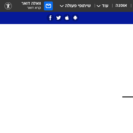
וואלה דואר
אופנה
עוד
שיתופי פעולה
קרא דואר
ציון 3
דאבל דריבל
י