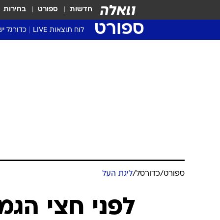
חדשות
ספורט
בחירות
ספורט
לוח תוצאות LIVE
כדורגל יש
ליגת העל Winner
סטט' ליגת
גביע המדי
גביע הטוט
שגרירים
נבחרות י
ליגה לאומ
ליגה א'
ספורט
/
כדורסל
/
ליגת העל
לפני חצי הגמ