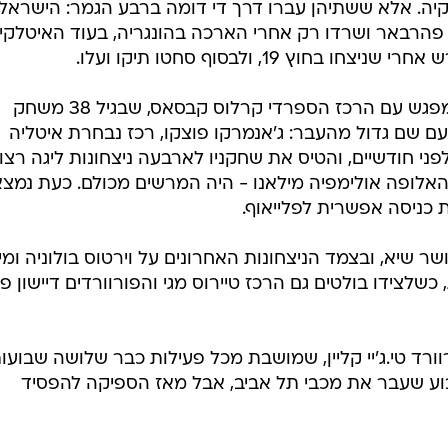
פ וניצחה ב-17 מ-20 משחקיה. אלא ששתיהן עברו דרך די דומה ברבע הגמר: הישראל
דות מול אלבה פהרבאר ושרדו רק אחרי הארכה בהונגריה, בעוד האיטלקי
אחרי שהצליחה לעבור בקושי את המפגש עם הרכז הספרדי קרלוס קבסאס, שבגיל 38 משחק
ם שם גדול מהעבר: ג'אנמרקו פוצקו, רכז נבחרת איטליה
י חודשיים, והטיס את שחקניו לארבעה ניצחונות ליגה רצופ
 79:93 השבוע על האלופה אולימפיה מילאנו - היה המרשים מכולם. כעת נמ
 כניסה אפשרית לפלייאוף.
ר שיא, ובצמד הניצחונות האחרונים על וירטוס בולוניה ומי
ממוצע של 33.5 נקודות, כשלצידו בולטים גם הרכז טיירוס מגי והפורוורדים דיישון פי
ורד טי.ג'יי קליין, שמושבת מכל פעילות כבר שלושה שבועו
וע שעבר את מכבי תל אביב, אבל מאז הספיקה להפסיד