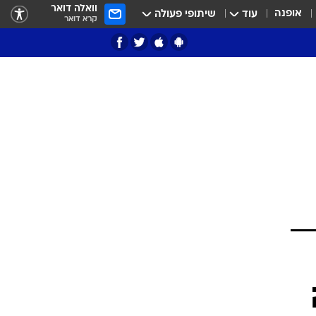
וואלה דואר
אופנה
עוד
שיתופי פעולה
קרא דואר
ציון 3
דאבל דריבל
י