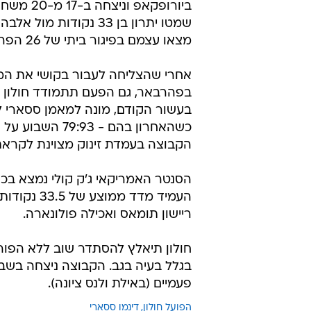
ביורופקא
שמטו יתרון בן 33 נקו
מצאו עצמם בפיגור ביתי של 26 הפרש אחרי שניצחו בחוץ 19, ולבסוף סחטו תיקו ועלו.
בפהרבאר, גם הפעם תתמודד חולון ע
בעשור הקודם, מונה למאמן ססארי לפנ
כשהאחרון בהם -
הקבוצה בעמדת זינוק מצוינת לקראת
הסנטר האמריקאי ג'ק קולי נמצא בכוש
העמיד מדד 
ריישון תומאס ואכילה פולונארה.
חולון תיאלץ להסתדר שוב ללא הפורו
בגלל בעיה בגב. הקבוצה ניצחה בשב
פעמיים (באילת ולנס ציונה).
הפועל חולון
דינמו ססארי