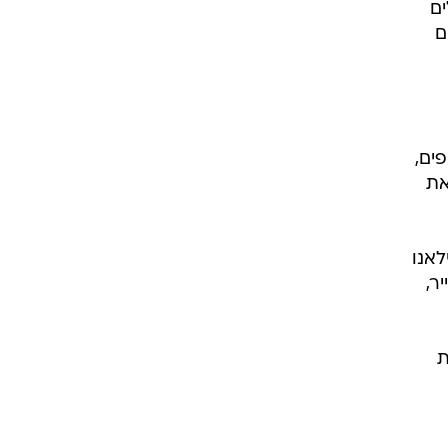
ים
ם
ים,
צאת
לאנו
יר,
ת