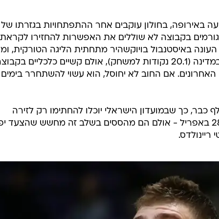
 באירופה, בחולון עוקבים אחר ההתפתחויות בגזרתו של 
 וגורמים בקבוצה לא שוללים את האפשרות להחזירו לקראת
 העונה באיסטנבול בויוקשהיר מתחתית הליגה הטורקית, ומד
במקום השלישי בטבלת מלך הסלים במדינה (20.1 נקודות למשחק), אולם קשיים כלכליים בקבו
האחרונים. אם החוב לא יחוסל, הוא עשוי להשתחרר בימים
 כבר, כך שבמועדון הישראלי יוכלו להחתימו רק לזירה
המקומית, שהדדליין בה יחול רק ב-28 באפריל - אולם הם מהססים בשלב זה מחשש שהצעד י
ריינולדס.