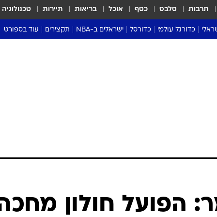
תרבות
סלבס
כסף
אוכל
בריאות
תיירות
טכנולוגיה
ראלי
כדורגל עולמי
כדורסל
ישראלים ב-NBA
תקצירים
עוד בספורט
ליגה אנגלית
ליגת העל
דני אבדיה
מונדיאל 2026
 העל
ליגה ספרדית
דאבל דריבל
NBA
נה
ליגה איטלקית
יורוליג וכדורסל אירופי
טבלאות
ו
ליגה גרמנית
ליגה לאומית
פודקאסטים
ליגה צרפתית
נבחרות ישראל בכדורסל
מסכמים מחזור
שראל
ליגת האלופות
כדורסל נשים
אבא של שבת
ית
הליגה האירופית
מעל הטבעת
דרום אמריקה
סערה בממלכה
טניס
טראש טוק
ספורט אמריקא
ר: הפועל חולון מחכה
פוקר