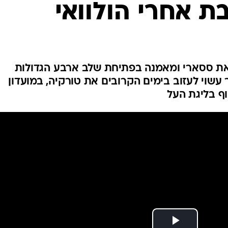
ת אחרי הולוואי
ענפים נוספים
לוח שידורים
החידה של ספור
ארכיון מדורים
כתבו לנו
ולים יארחו ברביעי (19:45) את ססארי ומאמנה בפתיחת שלב ארבע הגדולות
עשוי לעזוב בימים הקרובים את טורקיה, במועדון
ף בליגת העל