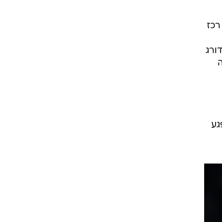
רכז
ורג
צה
פגע