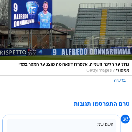
גדול על הליגה השנייה. אלפרדו דונארומה מוצג על המסך במדי
/
אמפולי
GettyImages
ברשיה
טרם התפרסמו תגובות