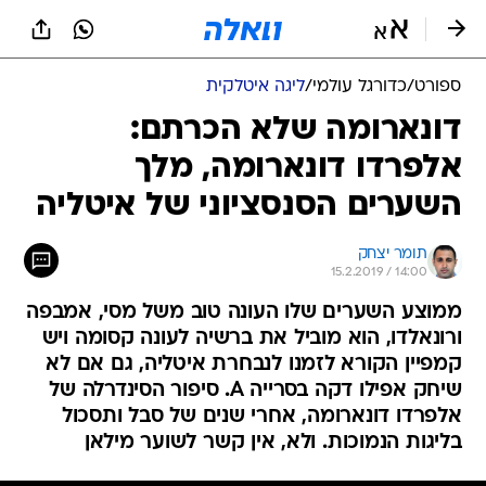
ספורט
/
כדורגל עולמי
/
ליגה איטלקית
דונארומה שלא הכרתם:
אלפרדו דונארומה, מלך
השערים הסנסציוני של איטליה
תומר יצחק
15.2.2019 / 14:00
ממוצע השערים שלו העונה טוב משל מסי, אמבפה
ורונאלדו, הוא מוביל את ברשיה לעונה קסומה ויש
קמפיין הקורא לזמנו לנבחרת איטליה, גם אם לא
שיחק אפילו דקה בסרייה A. סיפור הסינדרלה של
אלפרדו דונארומה, אחרי שנים של סבל ותסכול
בליגות הנמוכות. ולא, אין קשר לשוער מילאן