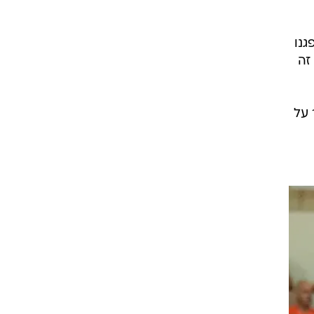
גנו
זה
 על