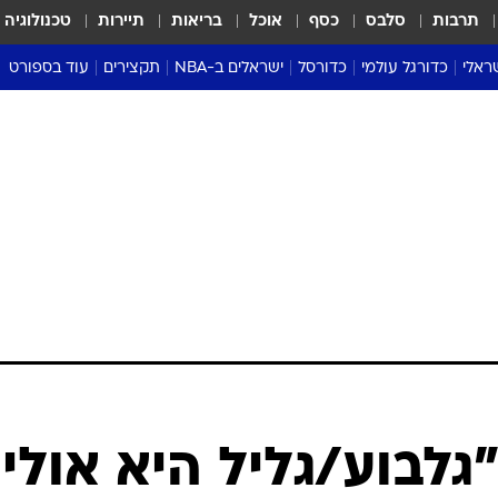
תרבות
סלבס
כסף
אוכל
בריאות
תיירות
טכנולוגיה
ראלי
כדורגל עולמי
כדורסל
ישראלים ב-NBA
תקצירים
עוד בספורט
ליגה אנגלית
ליגת העל
דני אבדיה
מונדיאל 2026
 העל
ליגה ספרדית
דאבל דריבל
NBA
נה
ליגה איטלקית
יורוליג וכדורסל אירופי
טבלאות
ו
ליגה גרמנית
ליגה לאומית
פודקאסטים
ליגה צרפתית
נבחרות ישראל בכדורסל
מסכמים מחזור
שראל
ליגת האלופות
כדורסל נשים
אבא של שבת
ית
הליגה האירופית
מעל הטבעת
דרום אמריקה
סערה בממלכה
טניס
טראש טוק
ספורט אמריקא
"גלבוע/גליל היא אולי
פוקר