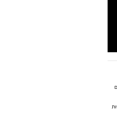
רוגבי וקריקט
גולף
ביליארד
תקצירים
ם
ות