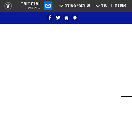
וואלה דואר
אופנה
עוד
שיתופי פעולה
קרא דואר
ציון 3
דאבל דריבל
י