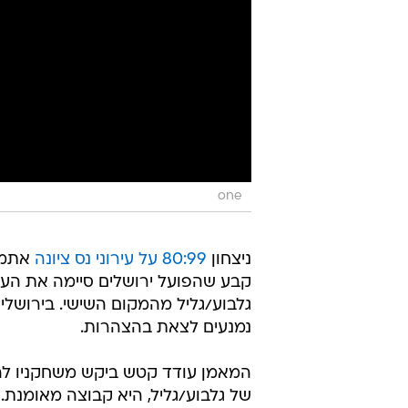
one
ניצחון
80:99 על עירוני נס ציונה
אתמול
קבע שהפועל ירושלים סיימה את העו
גלבוע/גליל מהמקום השישי. בירושלים
נמנעים לצאת בהצהרות.
המאמן עודד קטש ביקש משחקניו להגי
של גלבוע/גליל, היא קבוצה מאומנת.