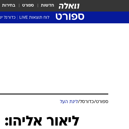
חדשות
ספורט
בחירות
ספורט
לוח תוצאות LIVE
כדורגל יש
ליגת העל Winner
סטט' ליגת
גביע המדי
גביע הטוט
שגרירים
נבחרות י
ליגה לאומ
ליגה א'
ספורט
/
כדורסל
/
ליגת העל
ליאור אליהו: 