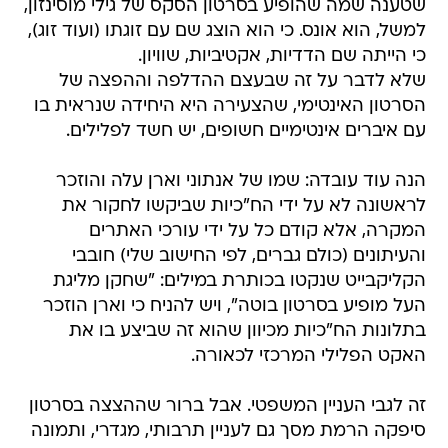
שטענה שמה שהופיע בסרטון הסקס של גילי מוסינזון,
למשל, הוא אונס. כי הוא הוצג שם עם זוגתו (ועוד זוג),
כי הייתה שם הדדיות, אקטיביות, שוויון.
שלא לדבר על זה שבעצם ההדלפה וההפצה של
הסרטון האינטימי, שהצעירה היא היחידה שנראית בו
עם איברים אינטימיים חשופים, יש חשד לפלילים.
הנה עוד עובדה: שמו של אנתוני וארן עלה והוזכר
לראשונה לא על ידי הח"כיות שביקשו לחקור את
המקרה, אלא קודם כל על ידי עורכי האתרים
והעיתונים (כולם גברים, לפי החישוב שלי) חובבי
הקליקבייט שנקטו בכותרת במילים: "שחקן מליגת
העל מופיע בסרטון בוטה", ויש להניח כי וארן הוזכר
בתלונות הח"כיות מכיוון שהוא זה שביצע בו את
האקט הפלילי המרכזי לכאורה.
זה לגבי העניין המשפטי. אבל ברור שההצצה בסרטון
סיפקה הרמת מסך גם לעניין תרבותי, מגדרי, ותמונה