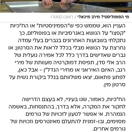
/
מי הפופוליסטי? מירב מיכאלי
ראובן קסטרו
העניין הוא, שממש כפי ש"הפמיניסטיות" או הח"כיות
"קפצו" על הנושא באגרסיביות או בפופוליזם, כך
נתקלתי בשבועות האחרונים בגברים בעלי עמדה
נחרצת על הנושא מבלי בכלל לראות את הסרטון; או
גברים שאדישים בדרך כלל לכל אמירה גועלית של
הרב אלי סדן, תפיסת דמוקרטיה מעוותת של מירי
רגב, האיום האיראני או מחירי הנדל"ן - אבל כאן,
לפתע פתאום, יצאו משלוותם בגלל ביקורת נשית על
סרטון מין.
הח"כיות, כאמור, שגו בעיניי, לא בעצם הדרישה
לחקור את המקרה, אלא בדרך, בהתנסחות, באשמה
הנמהרת. אי אפשר לטעון לזכויות של גורמים
מסוימים, ובו-זמנית להתעלם מאינטרסים וזכויות של
גורמים אחרים.