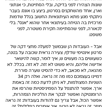
שונות הצהירו לפני בדיקה, ובלי הסתייגות, כי אנתוני
וארן, אחד מהשחקנים בסרטון, ביצע בו אונס. בעבר
ניתקתי מגע מתא העיתונאיות החשוב בגלל שדמות
מרכזית בה הטיחה בעיתונאי אחר שהוא "אנס". בלי
לכאורה, לפני שהסתיימה חקירת משטרה, לפני
משפט.
אבל - העובדות הן שבמשך למעלה מחצי דקה של
סרטון אינטימי שדלף, צעירה נראית שכובה על בטנה,
כשעושים בה מעשים ש, איך לומר, קשה להישאר
אדישה אליהם, והיא פשוט לא זזה. לא זזה. בכלל. לא
מהנאה, לא מכאב, לא כדי להסיט שערה סוררת.
דמיינו בעצמכם כמו מה זה נראה. ואלה רק 34
השניות המצולמות, לא ניתן לדעת כמה זה באמת
ארך. אפשר להתנפל על הפמיניסטיות שהרסו את
הרומנטיקה ואפשר לבקר את הח"כיות הנמהרות,
אפשר הכול, אבל צריך גם להודות בעובדות: זה נראה
מוזר. זה נראה לא טבעי. איך אומרים בפלילית? זה