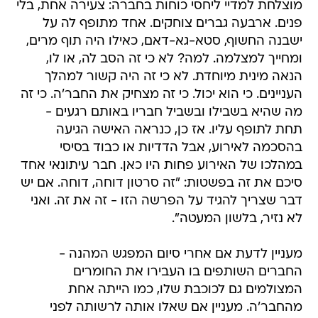
מוצלחת למדיי ליחסי כוחות בחברה: צעירה אחת, בלי
פנים. ארבעה גברים צוחקים. אחד מתופף לה על
ישבנה החשוף, סטא-גא-דאם, כאילו היה תוף מרים,
ומחייך למצלמה. למה? לא כי זה הסב לה, או לו,
הנאה מינית מיוחדת. לא כי זה היה קשור למהלך
העניינים. כי הוא יכול. כי זה מצחיק את החבר'ה. כי זה
מה שהיא בשבילו ובשביל חבריו באותם רגעים -
תחת לתופף עליו. אז כן, כנראה האישה הגיעה
בהסכמה לאירוע, אבל הדדיות או כבוד בסיסי
במהלכו של האירוע פחות היו כאן. חבר עיתונאי אחד
סיכם את זה בפשטות: "זה סרטון דוחה, דוחה. אם יש
דבר שצריך להגיד על הפרשה הזו - זה את זה. ואני
לא נזיר, בלשון המעטה".
מעניין לדעת אם אחרי סיום המפגש המהנה -
החברים השותפים בו העבירו את החומרים
המצולמים גם לכוכבת שלו, כמו הייתה אחת
מהחבר'ה. מעניין אם שאלו אותה לרשותה לפני