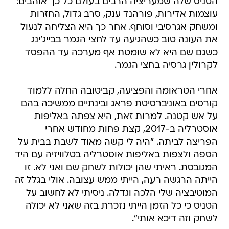
הטניס שלה שמעריציה הרבים בעולם כל כך אוהבים:
עוצמות אדירות, פורהנד ענק, סרב גדול, החזרות
ומשחק אגרסיבי וסוחף. אחר כך היא הצליחה לנעול
את העונה טוב כשהגיעה עד לחצי הגמר בבייג'ינג
כשגם שם היא לא שומטת אף מערכה עד ההפסד
לקרולין גרסיה בחצי הגמר.
אחרי הטראומה והפציעה, קביטובה החלה ללמוד
קורסים באוניברסיטת פראג ובינתיים ממשיכה בהם
על אש קטנה. למרות זאת, היא צפתה באליפות
אוסטרליה ב-2017, קצת פחות מחודש אחרי
הפריצה לביתה. "היה לי קשה מאוד לשבת בבית על
הספה ולצפות באליפות אוסטרליה בטלוויזיה עם היד
המגובסת. ראיתי שהן יכולות לשחק שם ואני לא. זו
הייתה הרגשה רעה, הייתי ממש עצובה. אולי בגלל זה
המוטיבציה שלי הלכה וגדלה. ניסיתי לא לחשוב על
הטניס כי כל הזמן הייתי נזכרת בזה שאני לא יכולה
לשחק וזה דיכא אותי".