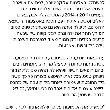
להשתלט באלימות על קביטובה, לפת את צווארה
והצמיד אליו סכין. הטניסאית, אלופת ווימבלדון
פעמיים (2011 ו-2014), המשיכה להיאבק באדם
האלים ומשכה את ידו עם הסכין באמצעות יד שמאל
הדומיננטית שלה איתה היא גם משחקת טניס כמובן.
הפורץ חתך את ידה וגרם לנזק קשה של שבעה
קרעים בגידים ונזק חמור מאוד למערכת העצבית
שלה ביד ובשתי אצבעות.
עוד באותו יום עברה קביטובה, שהוגדרה כפצועה
קשה, ניתוח שהוגדר כמציל קריירה. מומחים רבים
ובהם רופאים חששו שהיא לא תהיה מסוגלת לחזור
לשחק טניס. בכל זאת, להיפצע בצורה כל כך קשה
ביד החובטת שאמורה לאחוז בידית עבה של מחבט
ולייצר עוצמות אדירות אבל גם רכש וטאץ', זה לא
הדבר שנשמע הכי חיובי.
"שמעתי את השמועות על כך שלא אחזור לשחק שוב