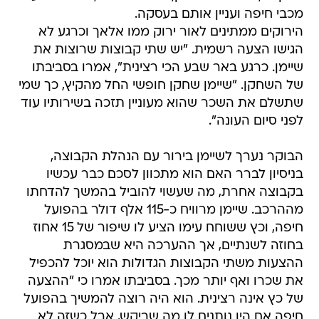
מכבי חיפה ועניין אותם בעסקה.
הירוקים ממתינים לאור ירוק ממו אלאך וכרגע לא
הגישו הצעה רשמית. "יש שתי קבוצות שרוצות את
שיימן. כרגע באר שבע הכי רצינית", אמרו בסביבתו
של השחקן. "שיימן שחקן חופשי החל מהקיץ, כך שמי
שתשלם את השכר שהוא מעוניין תזכה בשירותיו עוד
לפני סיום העונה".
הבוקר נערך לשיימן בירור עם הנהלת הקבוצה,
בניסיון לברר האם הוא מתכוון לסכם כבר עכשיו
בקבוצה אחרת, מה שעשוי להוביל בהמשך להדחתו
מההרכב. שיימן מרוויח כ-115 אלף דולר בהפועל
חיפה, וכץ ששוחח עימו הציע לו שיפור של 15 אחוז
בחוזה לשנתיים, אך ההערכה היא שבמסגרת
ההצעות משתי הקבוצות הגדולות הוא יוכל להכפיל
את שכרו ואף יותר מכך. בסביבתו אמרו כי "ההצעה
של כץ אינה רצינית. הוא היה רוצה להמשיך בהפועל
חיפה אם היו נותנים לו מה שביקש, אבל כשזה לא