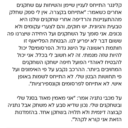
קלינגר התייחס לעניין שיימן והשיחות עם שחקנים
אחרים כשאמר: "אתייחס בקצרה. אין לי ספק שחלק
מההתעניינות והרדיפה אחרי שחקנים שלנו היא
טבעית והגיונית. יש חוקים, והם לצערי עקומים ולא
נכונים. אני סומך על השחקנים ועל היחידה שיצרנו פה
ששום דבר לא יפריע לנו. הבטחת הפלייאוף זו
חותמת ראשונה על הישג גדול. הפרסומים? יכול
להיות שזה מגמתי. זה לא חשוב לי בכלל. אני יכול
להבטיח לאוהדי הפועל חיפה ישחקו השחקנים
המחויבים ביותר. ההרכב נקבע על פי האימונים ועל
פי תחושות הבטן שלי. לא התייחס לשמות באופן
אישי. לא אתייחס לפרסומים וקונספירציות".
על מכבי נתניה אמר: "אני מאמין מאוד בסגל שלי
ובשחקנים שלי. נכון שדיא סבע לא משחק אבל נתניה
קבוצה דינמית ולא תלויה בשחקן אחד. בהזמדנות
הזאת אני קורא לקהל".