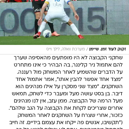
/
זקוק לעוד זמן. שיימן
מערכת וואלה, לילך וייס
שחקני הקבוצה לא היו מופתעים מהאסיפה שערך
להם אתמול ניר קלינגר, בה הבהיר כי אינו מתחרט
על הדברים שהשמיע לאחר המשחק מול רעננה.
"מצד אחד אפשר להבין אותו", אמר אתמול אחד
השחקנים. "מצד שני מסקרן על אילו מנהיגים הוא
דיבר. בן בסט עושה מעל ומעבר כדי לשחק, תמאש
מעל הרמה של הקבוצה. ממן עזב, אין לנו מנהיגים
אחרים שצריכים לקחת את הקבוצה על הגב שלהם".
כזכור, אחרי שצרח על השחקנים לאחר המשחק
("תקשיבו, אנשים פה ייקחו את עצמם בידיים. זה חייב
להתחיל מהמנהיגים. אתם לא יכולים להגיע כל כך
זחוחים למשחקים"), אתמול כינס קלינגר אסיפה בה