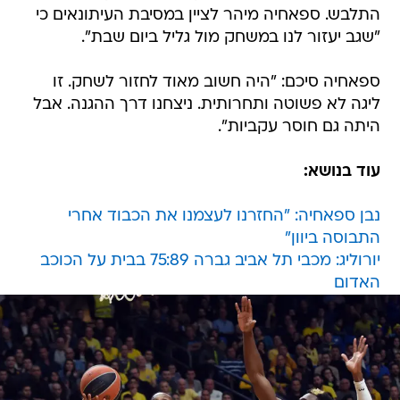
התלבש. ספאחיה מיהר לציין במסיבת העיתונאים כי
"שגב יעזור לנו במשחק מול גליל ביום שבת".
ספאחיה סיכם: "היה חשוב מאוד לחזור לשחק. זו
ליגה לא פשוטה ותחרותית. ניצחנו דרך ההגנה. אבל
היתה גם חוסר עקביות".
עוד בנושא:
נבן ספאחיה: "החזרנו לעצמנו את הכבוד אחרי
התבוסה ביוון"
יורוליג: מכבי תל אביב גברה 75:89 בבית על הכוכב
האדום