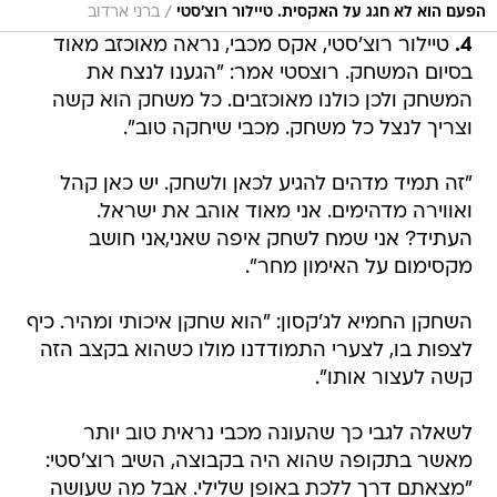
/
הפעם הוא לא חגג על האקסית. טיילור רוצ'סטי
ברני ארדוב
4.
טיילור רוצ'סטי, אקס מכבי, נראה מאוכזב מאוד
בסיום המשחק. רוצסטי אמר: "הגענו לנצח את
המשחק ולכן כולנו מאוכזבים. כל משחק הוא קשה
וצריך לנצל כל משחק. מכבי שיחקה טוב".
"זה תמיד מדהים להגיע לכאן ולשחק. יש כאן קהל
ואווירה מדהימים. אני מאוד אוהב את ישראל.
העתיד? אני שמח לשחק איפה שאני,אני חושב
מקסימום על האימון מחר".
השחקן החמיא לג'קסון: "הוא שחקן איכותי ומהיר. כיף
לצפות בו, לצערי התמודדנו מולו כשהוא בקצב הזה
קשה לעצור אותו".
לשאלה לגבי כך שהעונה מכבי נראית טוב יותר
מאשר בתקופה שהוא היה בקבוצה, השיב רוצ'סטי:
"מצאתם דרך ללכת באופן שלילי. אבל מה שעושה