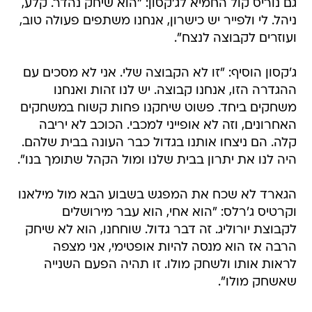
גם נוריס קול החמיא לג'קסון: "הוא שיחק נהדר. קלע,
ניהל. לי ולפייר יש כישרון, אנחנו משתפים פעולה טוב,
ועוזרים לקבוצה לנצח".
ג'קסון הוסיף: "זו לא הקבוצה שלי. אני לא מסכים עם
ההגדרה הזו, אנחנו קבוצה. יש לנו זהות ואנחנו
משחקים ביחד. פשוט שיחקנו פחות קשוח במשחקים
האחרונים, וזה לא אופייני למכבי. הכוכב לא יריבה
קלה. הם ניצחו אותנו בגדול כבר העונה בבית שלהם.
היה לנו את יתרון בבית שלנו ומול הקהל שתומך בנו".
הגארד לא שכח את המפגש בשבוע הבא מול מילאנו
וקרטיס ג'רלס: "הוא אחי, הוא עבר מירושלים
לקבוצת יורוליג. זה דבר גדול. שוחחנו, הוא לא שיחק
הרבה אז הוא מנסה להיות אופטימי, אני מצפה
לראות אותו ולשחק מולו. זו תהיה הפעם השנייה
שאשחק מולו".