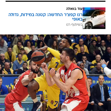
עוד בוואלה
רנו קפצ'ר החדשה: קטנה במידות, גדולה
באופי
בשיתוף רנו