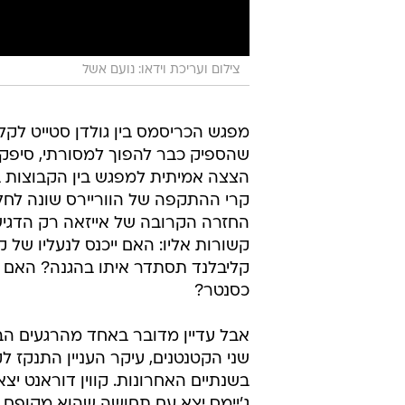
צילום ועריכת וידאו: נועם אשל
מפגש הכריסמס בין גולדן סטייט לקלי
שהספיק כבר להפוך למסורתי, סיפק א
הצצה אמיתית למפגש בין הקבוצות ב
קרי ההתקפה של הווריירס שונה לחלוטי