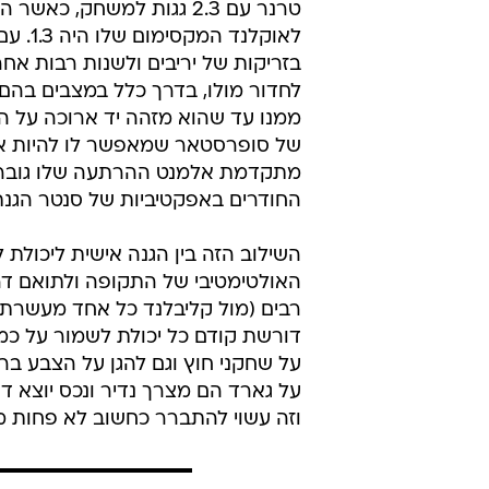
מצרפים אליהם את ג'ורדן בל כסנטר,
והמרשים ביותר ממשחק הכריסמס הי
13 מ-
שמונהגת על ידי אחד החודרים הטובי
ברמה האישית, הנתון ההגנתי הבולט 
לאוקל
בזריקות של יריבים ולשנות רבות אח
לחדור מולו, בדרך כלל במצבים בה
ממנו עד שהוא מזהה יד ארוכה על ה
של סופרסטאר שמאפשר לו להיות אקט
מתקדמת אלמנט ההרתעה שלו גובר ג
החודרים באפקטיביות של סנטר הגנתי