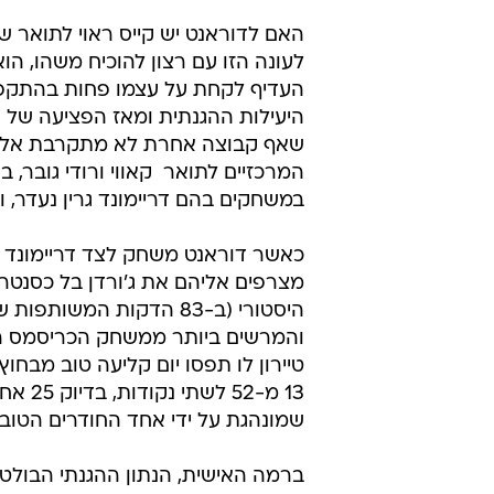
/
השיבוט של דריימונד גרין. דוראנט, משמאל
האם לדוראנט יש קייס ראוי לתואר ש
לעונה הזו עם רצון להוכיח משהו, הו
העדיף לקחת על עצמו פחות בהתקפ
שאף קבוצה אחרת לא מתקרבת אליו.
המרכזיים לתואר  קאווי ורודי גובר, 
במשחקים בהם דריימונד גרין נעדר, ובהם לא היה ספק ש
כאשר דוראנט משחק לצד דריימונד ג