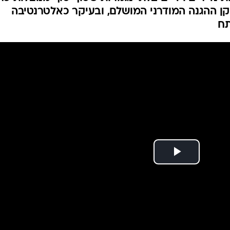
ס שחקן ההגנה של
ענפים נוספים
לוח שידורים
החידה של ספור
ארכיון מדורים
כתבו לנו
על המגרש, המהפך ההגנתי של קווין דוראנט מגיע
 נדירים וידיים בלתי נגמרות שסוף סוף מנוצלות כרא
ן ההגנה המודרני המושלם, ובעיקר כאלטרנטיבה
תח