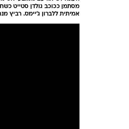
כל הדרך לפר
העונה
אסף רביץ
30.12.2017 / 12:00
אחרי שנים בהן התמחה בצד אחד 
העונה לשיאו. עם ממוצעי חסימות
מסתמן ככוכב גולדן סטייט כשחק
אמיתית ללברון ג'יימס. רביץ מנ