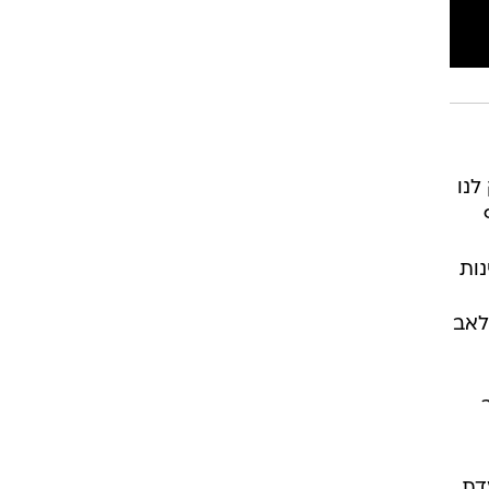
רוגבי וקריקט
גולף
ביליארד
תקצירים
לנו