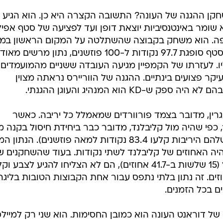
AP
חקן ההגנה של העונה? התשובה הקצרה היא כן. הוא הגיע
א שומר באינטנסיביות יוצאת דופן ועד לפציעה של סטף אפיל
ה. הוא משחק בקבוצה שהשתלטה על המקום הראשון במ
היעילות ההגנתית ומאז הפציעה של סטף סופגת 97.7 נקודות ל-100 פוזשנים, נתון מרשים מאוד
 לעזרתו של הקמפיין מגיעה העובדה ששניים מהמועמדים
בעיקר פצועים בינתיים. ההגנה של הווריירס נראתה מצוין
-KD הוא המנהיג והעוגן ההגנתי.
רין, מדובר בצמד פורוורדים שמאמלל כל יריבה. כאשר