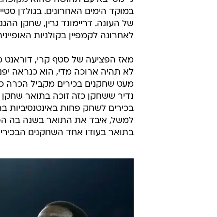
החזרה הקרובה של אייזאה רק הדגיש
קשורות אליו: האם ייכנס לנעליו של קי
קליבלנד תסתדר איתו בהגנה? האם היא
כסנטר?
אבל עדיין מדובר באחד מהרגעים הב
בשנתיים האחרונות. קווין דוראנט יצ
במוקד הימים האחרונים. בגולדן סטי
של העונה. דריימונד גרין, שחקן הה
לאחרונה לקמפיין בקולניות האופיינית 
לא תהיה ארוכה מדי, הוא כנראה יפנה
מעט שחקנים בכירים מקביל הכרה כשח
נדיר ששחקן כזה זוכה בתואר שחקן 
בכירים לשחק פחות באינטנסיביות בה