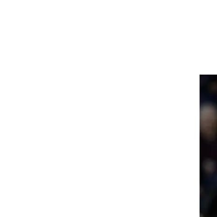
יים
ר
י
ד,