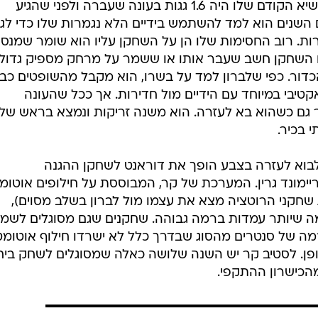
 כפי שהיה מול קליבלנד, מדובר כבר ביחידת חיסול בקנה מ
היסטורי (ב-83 הדקות המשותפות שלהם היריבות קלעו 83.4 נקודות למאה פוזשנים). הנת
ה האחוזים של קליבלנד לשתי נקודות. בעוד שהשחקנים ש
טיירון לו תפסו יום קליעה טוב מבחוץ (15 שלשות ב-41.7 אחוזים), הם לא הצליחו להגיע לצבע
52 לשתי נקודות, בדיוק 25 אחוזים. זה נתון בלתי נתפס עבור אחת הקבוצות הטובות בליגה
ם בכל הזמנים.
של דוראנט העונה הוא כמובן החסימות. הוא שני רק למייל
טרנר עם 2.3 גגות למשחק, כאשר השיא הקודם שלו היה 1.6 גגות בעונה שעברה ולפני שהגיע
נד המקסימום שלו היה 1.3. עם השנים הוא למד להשתמש בידיים הלא נגמרות שלו כדי 
רות. רוב החסימות שלו הן על השחקן עליו הוא שומר שמנס
ם השחקן חשב שעבר אותו או ששמר על מרחק מספיק גדול
כדור. כפי שלברון למד על בשרו, הוא מקבל מהשופטים כבו
יבי במיוחד עם הידיים מול חדירות. אך ככל שהעונה
ם כשהוא בא לעזרה. הוא משנה זריקות ונמצא בראש של
 בכיר.