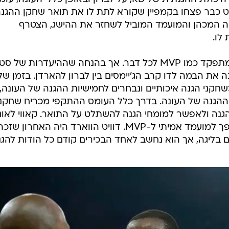
ה עד כמה חסר היה המפגש הנוכחי, כי השאלות הכי מעניי
ירי אירווינג? האם קליי תומפסון מסוגל לשמור עליו? איך
 מסוגלת לשרוד הגנתית מול גולדן סטייט איתו ועם קווין 
ודדים בהם לעונה הרגילה יש תחושה של משמעות. בהיעדר
שני הקטנטנים, עיקר העניין התנקז לקרב בין שני הפורוורדים שזכו בתואר ה-MVP של הגמר
א עם ידו על העליונה לאחר הצגה בשני הצדדים, בעוד לברון
ג'יימס יצא עם תחושה שהוא מקופח. היכולת ההגנתית של KD, על לברון ובאופן כללי העונה
יט כבר פצחו בקמפיין שקורא לתת לו את תואר שחקן ההגנ
גנה המכהן והמועמד המוביל לשחזר את ההישג, הצטרף
לו.
מאז הפציעה של סטף קרי, דוראנט מתפקד כמו MVP לכל דבר. אך בהנחה שההיעדרות של 
 את הבמה לדו קרב הג'יימסים בין לברון להארדן. בזמן של
קני הגנה איכותיים ונבחרים לחמישיות ההגנה של העונה,
ההגנה של העונה. בדרך כלל העומס ההתקפי מכריח שחקנ
גנה ולאפשר למומחי הגנה להשתלט על התואר. קאווי לאונ