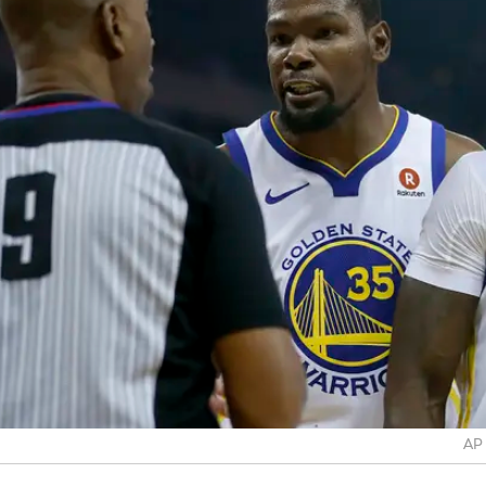
למשל, איבד את התואר בשנה בה הפך למועמד אמיתי ל-MVP. דוויט הווארד היה האחרון שזכ
בליגה, אך הוא נחשב לאחד הבכירים קודם כל הודות להגנ