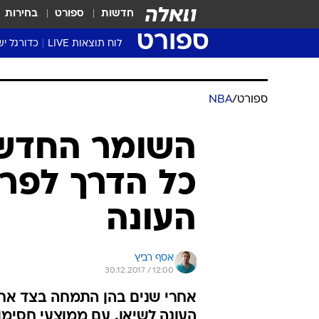
חדשות
ספורט
בחירות
ספורט
לוח תוצאות LIVE
כדורגל יש
ליגת העל Winner
סטט' ליגת
גביע המדי
גביע הטוט
שגרירים
נבחרות י
ליגה לאומ
ליגה א'
ספורט
/
NBA
השומר החדש: 