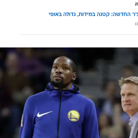
 לבוא לעזרה בצבע הופך את דוראנט לשחקן ההגנה
ימונד גרין. המערכת של קר, המבוססת על חילופים אוטומט
שחקני הרוטציה מצא את עצמו מול לברון בשלב מסוים),
ה שיותר עמדות ברמה גבוהה. שחקנים שגם מסוגלים לשמו
מה של סנטרים מהסוג שבדרך כלל לא ישרדו חילוף אוטומט
ופן. לסטיב קר יש השנה שלושה כאלה שמסוגלים לשחק ביח
הכישרון ההתקפי.
ה
'ר החדשה: קטנה במידות, גדולה באופי
ו