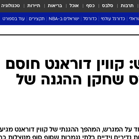
תרבות
סלבס
כסף
אוכל
בריאות
תיירות
טכנולוגיה
ראלי
כדורגל עולמי
כדורסל
ישראלים ב-NBA
תקצירים
עוד בספורט
ליגה אנגלית
ליגת העל
דני אבדיה
מונדיאל 2026
 העל
ליגה ספרדית
דאבל דריבל
NBA
נה
ליגה איטלקית
יורוליג וכדורסל אירופי
טבלאות
ו
ליגה גרמנית
ליגה לאומית
פודקאסטים
ליגה צרפתית
נבחרות ישראל בכדורסל
מסכמים מחזור
שראל
ליגת האלופות
כדורסל נשים
אבא של שבת
ית
הליגה האירופית
מעל הטבעת
דרום אמריקה
סערה בממלכה
טניס
טראש טוק
ספורט אמריקא
קווין דוראנט חוסם
פוקר