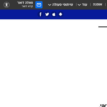
וואלה דואר
אופנה
עוד
שיתופי פעולה
קרא דואר
ציון 3
דאבל דריבל
י