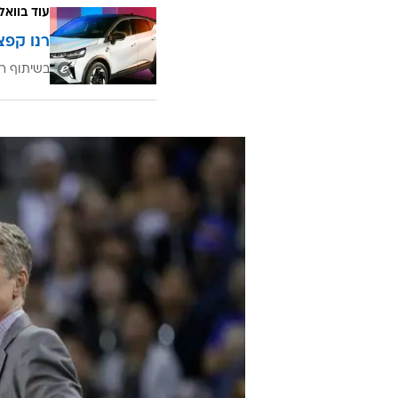
השילוב הזה בין הגנה אישית ליכולת
האולטימטיבי של התקופה ולתואם דרי
רבים (מול קליבלנד כל אחד מעשרת 
דורשת קודם כל יכולת לשמור על כמ
על שחקני חוץ וגם להגן על הצבע בר
על גארד הם מצרך נדיר ונכס יוצא ד
וזה עשוי להתברר כחשוב לא פחות מ
עוד בוואל
רנו קפצ
בשיתוף רנ