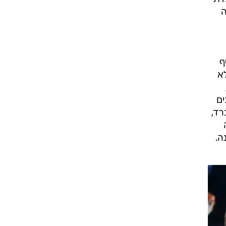
נות
לאב
, עומדת
ה
סטף
א
ים
רד,