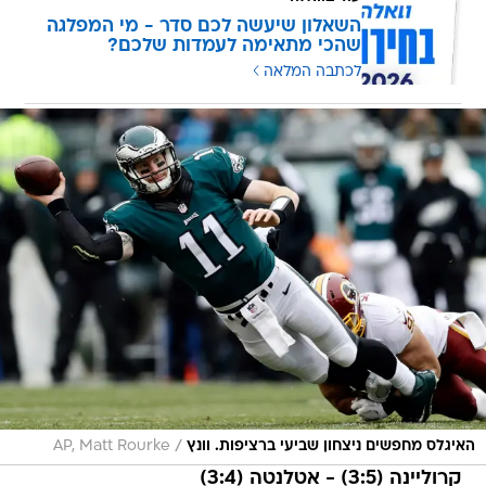
השאלון שיעשה לכם סדר - מי המפלגה
שהכי מתאימה לעמדות שלכם?
לכתבה המלאה
/
האיגלס מחפשים ניצחון שביעי ברציפות. וונץ
AP, Matt Rourke
קרוליינה (3:5) - אטלנטה (3:4)