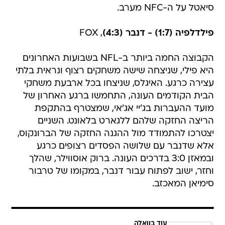
סיאטל על ה-NFC מערב.
פילדלפיה (1:7) - דנבר (4:3)
, FOX
הקבוצה החמה ביותר ב-NFL בשבועות האחרונים
היא פילי, שניצחה שישה משחקים רצוף ונראית בלתי
עצירה כרגע. האיגלס, שניצחו בכל ארבעת משחקי
הבית הקודמים העונה, התחמשו ברגע האחרון של
מועד ההעברות בג'יי אג'אי, שמצטרף בהתקפת
הריצה החזקה שלהם ללגארט בלאונט. השניים
יצטרכו להתמודד מול ההגנה החזקה של הברונקוס,
אלא שדנבר עם שלושה הפסדים רצופים כרגע
ובמאזן 3:0 בדרכים העונה. ברוק אוסווילר, שהלך
וחזר, ישוב לפתוח עבור דנבר, במקומו של טרבור
סימיאן המאכזב.
עוד בוואלה