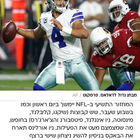
/
מבחן גדול לדאלאס. פרסקוט
AP
המחזור התשיעי ב-NFL יימשך ביום ראשון וכמו
בשבוע שעבר, שש קבוצות (שיקגו, קליבלנד,
מינסוטה, ניו אינגלנד, פיטסבורג והצ'ארג'רס) בחופש,
מה שמצמצם מעט את הפעילות. ניו אורלינס תארח
את הבאקס בניסיון להשיג ניצחון שישי ברצף