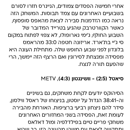
אחרי חמישה הפסדים צמודים, הניינרס חזרו לסורם
בשבועיים האחרונים עם צמד תבוסות. המשחק הזה
נראה כמו הזדמנות סבירה לצאת מהאפס סופסוף,
כאשר הקוורטרבק שהגיע בטרייד המדובר של
השבוע החולף, ג'ימי גארופולו, לא צפוי לפתוח במקום
סי ג'יי בת'ארד. אריזונה חטפה 33:0 מהראמס
בלונדון לפני שבוע החופש שלה. מתחילת העונה היא
מפסידה ומנצחת לסירוגין ואם הרצף הזה יימשך, הרי
שהפעם תורה לנצח.
סיאטל (2:5) - וושינגטון (4:3)
, METV
הסיהוקס יודעים לקחת משחקים, גם בשיניים
וה-38:41 הגדול על יוסטון, בניצוחו של ראסל ווילסון,
סידר להם ניצחון רביעי ברציפות. האורחת מהבירה
לעומת זאת, הפסידה בשני המחזורים האחרונים
משחקי פריים טיים בפילדלפיה ומול דאלאס
ותתקשה לצאת עם משהו מהעונה הזו, כך שהיא