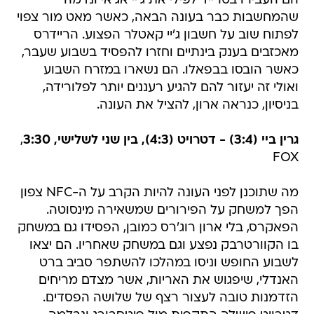
הם העבירו בטרייד לפילי את ג'יי אג'אי ונדמה
שהמחשבות כבר בעונה הבאה, כאשר מאט מור צפוי
לפתוח שוב על חשבון ג'יי קאטלר הפצוע. הריידרס
מאכזבים בענק בינתיים וחזרו להפסיד בשבוע שעבר,
כאשר הובסו בבפאלו. הם נשארו במזרח השבוע
ואולי זה יעזור להם להגיע רעננים יותר לפלורידה,
בניסיון, כנראה ארון, להציל את העונה.
גרין ביי (3:4) - דטרויט (4:3), בין שני לשלישי, 3:30
,
FOX
מה שתוכנן לפני העונה להיות הקרב על ה-NFC צפון
הפך למשחק על הפירורים שמשאירה מינסוטה.
הפאקרס, בלי ארון רוג'רס כמובן, הפסידו גם במשחק
בו הקוורטרבק נפצע וגם במשחק שאחריו. הם יצאו
לשבוע החופש וניסו במהלכו להשתפר סביב ברט
האנדלי, שיפגוש את האריות, אשר מצדם מריחים
הזדמנות טובה לעצור רצף של שלושה הפסדים.