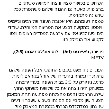
הקדושים בכושר מצוין וניצחו חמישה משחקים
ברציפות, כאשר גם ההגנה שלהם משתפרת ככל
שהעונה מתקדמת.
טמפה לעומתם, היא אכזבת העונה של רבים וג'יימיס
ווינסטון מתקשה לבצע את הפריצה המיוחלת. שודדי
הים יגיעו לביג איזי עם ארבעה הפסדים רצופים וינסו
לקטוע את הנפילה הזו.
ניו יורק ג'איינטס (6:1) - לוס אנג'לס ראמס (2:5)
,
METV
הענקים נחו מעט בשבוע החופש, אבל העונה שלהם
נראית די גמורה בהיעדרו של אודל בקהאם ג'וניור.
כרגע, ניו יורק על 3:0 בבית העונה, בעוד יריבתה
במשחק הזה ניצחה את כל שלושת משחקי החוץ
שלה. הראמס נהנים מהצלחה מפתיעה תחת המאמן
הצעיר שון מקביי וגם הם נחו בשבוע שעבר ויודעים
שניצחון במדולנדס הכרחי במסגרת המאבק מול