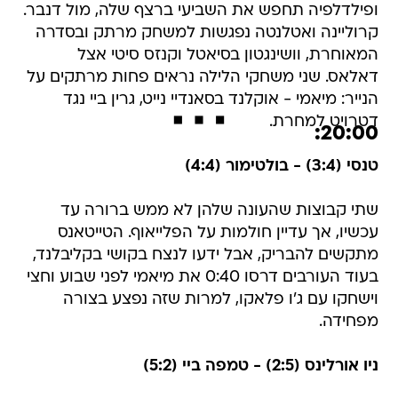
ופילדלפיה תחפש את השביעי ברצף שלה, מול דנבר.
קרוליינה ואטלנטה נפגשות למשחק מרתק ובסדרה
המאוחרת, וושינגטון בסיאטל וקנזס סיטי אצל
דאלאס. שני משחקי הלילה נראים פחות מרתקים על
הנייר: מיאמי - אוקלנד בסאנדיי נייט, גרין ביי נגד
דטרויט למחרת.
20:00:
טנסי (3:4) - בולטימור (4:4)
שתי קבוצות שהעונה שלהן לא ממש ברורה עד
עכשיו, אך עדיין חולמות על הפלייאוף. הטייטאנס
מתקשים להבריק, אבל ידעו לנצח בקושי בקליבלנד,
בעוד העורבים דרסו 0:40 את מיאמי לפני שבוע וחצי
וישחקו עם ג'ו פלאקו, למרות שזה נפצע בצורה
מפחידה.
ניו אורלינס (2:5) - טמפה ביי (5:2)