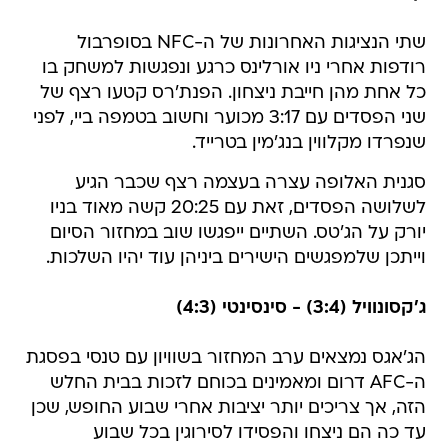
שתי הנציגות האחרונות של ה-NFC בסופרבול
רודפות אחרי ניו אורלינס כרגע ונפגשות למשחק בו
כל אחת מהן חייבת ניצחון. הפנת'רס קטעו רצף של
שני הפסדים עם 3:17 מכוער וחשוב בטמפה ביי, לפני
שנפרדו מקלווין בנג'מין בטרייד.
סגנית האלופה עצרה בעצמה רצף שכבר הגיע
לשלושה הפסדים, זאת עם 20:25 קשה מאוד בניו
יורק על הג'טס. השתיים ייפגשו שוב במחזור הסיום
וייתכן שלמפגשים הישירים ביניהן עוד יהיו השלכות.
ג'קסונוויל (3:4) - סינסינטי (4:3)
הג'אגס נמצאים ערב המחזור בשוויון עם טנסי בפסגת
ה-AFC דרום ומאמינים בכוחם לזכות בבית החלש
הזה, אך צריכים יותר יציבות אחרי שבוע החופש, שכן
עד כה הם ניצחו והפסידו לסירוגין בכל שבוע