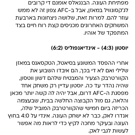
מפתיחת העונה. הבנגאלס אומנם די קרובים
לג'קסונוויל במאזן, אבל ב-AFC צפון זה לא ממש
עוזר להם. למרות זאת, שלושה ניצחונות בארבעת
המשחקים האחרונים מכניסים קצת רוח חיים בצד
המתפקד של אוהיו.
יוסטון (4:3) - אינדיאנפוליס (6:2)
אחרי ההפסד המשוגע בסיאטל, הטקסאנס במאזן
שלילי ואם לא די בכך, הם איבדו השבוע את
הקוורטרבק הצעיר והמבטיח שלהם דשון ווטסון,
שהיה נהדר עד כה. יוסטון עדיין רק משחק אחד
מפסגת ה-AFC דרום, אבל יהיה לה קשה יותר מכאן
והלאה, גם מול הקבוצה החלשה בבית, שבעצמה
הכריזה ביום חמישי שהקוורטרבק המוביל שלה,
אנדרו לאק, כבר לא ישחק העונה. אינדי על 4:0 בחוץ
העונה ובעיקר מחכה לקיץ כדי לראות מה אפשר
לעשות לגבי לאק.